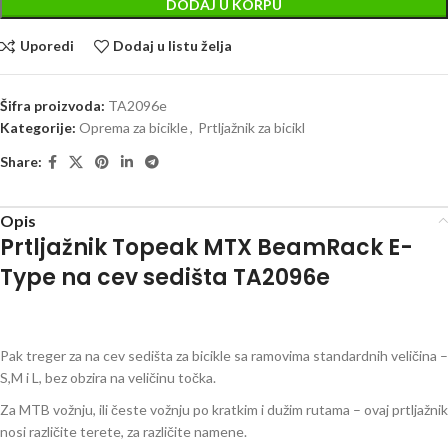
DODAJ U KORPU
Uporedi
Dodaj u listu želja
Šifra proizvoda:
TA2096e
Kategorije:
Oprema za bicikle
,
Prtljažnik za bicikl
Share:
Opis
Prtljažnik Topeak MTX BeamRack E-
Type na cev sedišta TA2096e
Pak treger za na cev sedišta za bicikle sa ramovima standardnih veličina –
S,M i L, bez obzira na veličinu točka.
Za MTB vožnju, ili česte vožnju po kratkim i dužim rutama – ovaj prtljažnik
nosi različite terete, za različite namene.