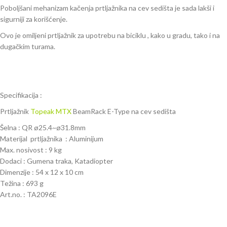
Poboljšani mehanizam kačenja prtljažnika na cev sedišta je sada lakši i
sigurniji za korišćenje.
Ovo je omiljeni prtljažnik za upotrebu na biciklu , kako u gradu, tako i na
dugačkim turama.
Specifikacija :
Prtljažnik
Topeak
MTX
BeamRack E-Type na cev sedišta
Šelna : QR ø25.4~ø31.8mm
Materijal prtljažnika : Aluminijum
Max. nosivost : 9 kg
Dodaci : Gumena traka, Katadiopter
Dimenzije : 54 x 12 x 10 cm
Težina : 693 g
Art.no. : TA2096E