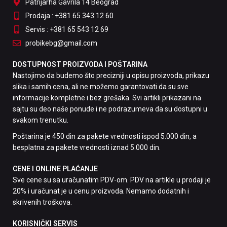
Patrijarha Gavrila 14 Beograd
Prodaja : +381 65 343 12 60
Servis : +381 65 543 12 69
probikebg@gmail.com
DOSTUPNOST PROIZVODA I POŠTARINA
Nastojimo da budemo što precizniji u opisu proizvoda, prikazu
slika i samih cena, ali ne možemo garantovati da su sve
informacije kompletne i bez grešaka. Svi artikli prikazani na
sajtu su deo naše ponude i ne podrazumeva da su dostupni u
svakom trenutku.
Poštarina je 450 din za pakete vrednosti ispod 5.000 din, a
besplatna za pakete vrednosti iznad 5.000 din.
CENE I ONLINE PLAĆANJE
Sve cene su sa uračunatim PDV-om. PDV na artikle u prodaji je
20% i uračunat je u cenu proizvoda. Nemamo dodatnih i
skrivenih troškova.
KORISNIČKI SERVIS