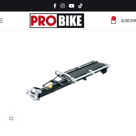
0
0,00
DI
Kliknite za uvećanje