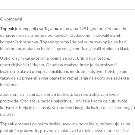
O kompaniji
Topeak
je kompanija sa
Tajvana
, osnovana 1991. godine. Od tada do
danas je narasla u jednog od najvećih (dodaćemo: i najkvalitetnijih)
kompanija/brendova. Topeak oprema i delovi su za svakog ko se bavi
biciklizmom, dodaci za bicikle i oprema je među najkvalitetnijom u klasi.
U skoro svim kategorijama kojima se bavi, briljira kvalitetom,
upotrebljivošću i idejom. Osnovna zamisao firme je da proizvodi
kvalitetne alate i pumpe za biciklizam, međutim, odgovor tržišta je bio
takav da su primenili svoje pametno razmišljanje na skoro sve aspekte
biciklizma.
Zaposleni su i sami pasionirani biciklisti, koji upotrebljavaju svoje
proizvode. Ono što je možda najvažnije – oni žele i hoće da čuju svoje
korisnike. Ideja je da slušaju šta korisnici imaju da kažu, i da to i primenjuju
u praksi.
Topeak oprema i delovi za bicikle uvek ima nove ideje, primenjuju se na
postojeće proizvode, proverava kako sve to funkcioniše u praksi, i čini