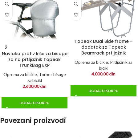
Topeak Dual Side frame –
dodatak za Topeak
Beamrack prtljažnik
Navlaka protiv kiše za bisage
za na prtljažnik Topeak
Oprema za bicikle
,
Prtljažnik za
TrunkBag EXP
bicikl
4.000,00
din
Oprema za bicikle
,
Torbe i bisage
za bicikl
2.600,00
din
DODAJ U KORPU
DODAJ U KORPU
Povezani proizvodi