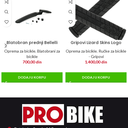
Blatobran prednji Bellelli
Gripovi Lizard Skins Logo
Oprema za bicikle
,
Blatobrani za
Oprema za bicikle
,
Ručke za bicikle
bicikle
- Gripovi
700,00
din
1.400,00
din
DODAJ U KORPU
DODAJ U KORPU