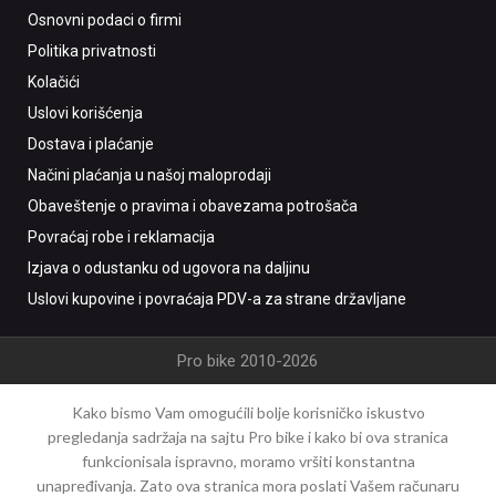
Osnovni podaci o firmi
Politika privatnosti
Kolačići
Uslovi korišćenja
Dostava i plaćanje
Načini plaćanja u našoj maloprodaji
Obaveštenje o pravima i obavezama potrošača
Povraćaj robe i reklamacija
Izjava o odustanku od ugovora na daljinu
Uslovi kupovine i povraćaja PDV-a za strane državljane
Pro bike 2010-2026
Kako bismo Vam omogućili bolje korisničko iskustvo
pregledanja sadržaja na sajtu Pro bike i kako bi ova stranica
funkcionisala ispravno, moramo vršiti konstantna
unapređivanja. Zato ova stranica mora poslati Vašem računaru