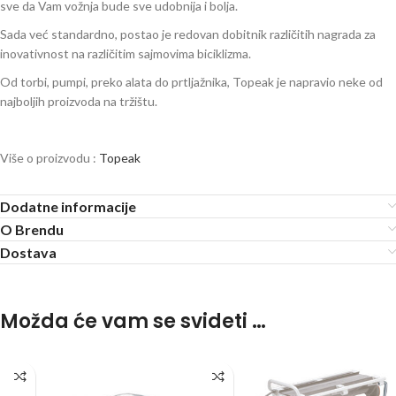
sve da Vam vožnja bude sve udobnija i bolja.
Sada već standardno, postao je redovan dobitnik različitih nagrada za
inovativnost na različitim sajmovima biciklizma.
Od torbi, pumpi, preko alata do prtljažnika, Topeak je napravio neke od
najboljih proizvoda na tržištu.
Više o proizvodu :
Topeak
Dodatne informacije
O Brendu
Dostava
Možda će vam se svideti …