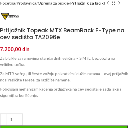
Početna
Prodavnica
Oprema za bicikle
Prtljažnik za bicikl
Prtljažnik Topeak MTX BeamRack E-Type na
cev sedišta TA2096e
7.200,00
din
Za bicikle sa ramovima standardnih veličina – S,M i L, bez obzira na
veličinu točka.
Za MTB vožnju, ili česte vožnju po kratkim i dužim rutama – ovaj prtljažnik
nosi različite terete, za različite namene.
Poboljšani mehanizam kačenja prtljažnika na cev sedišta je sada lakši i
sigurniji za korišćenje.