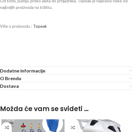
Od torbi, pumpi, preko alata do prtljažnika, Topeak je napravio neke od
najboljih proizvoda na tržištu.
Više o proizvodu :
Topeak
Dodatne informacije
O Brendu
Dostava
Možda će vam se svideti …