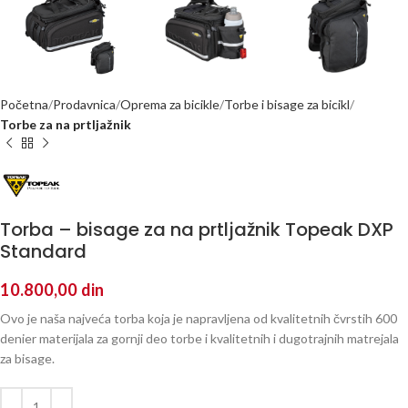
Početna
Prodavnica
Oprema za bicikle
Torbe i bisage za bicikl
Torbe za na prtljažnik
Torba – bisage za na prtljažnik Topeak DXP
Standard
10.800,00
din
Ovo je naša najveća torba koja je napravljena od kvalitetnih čvrstih 600
denier materijala za gornji deo torbe i kvalitetnih i dugotrajnih matrejala
za bisage.