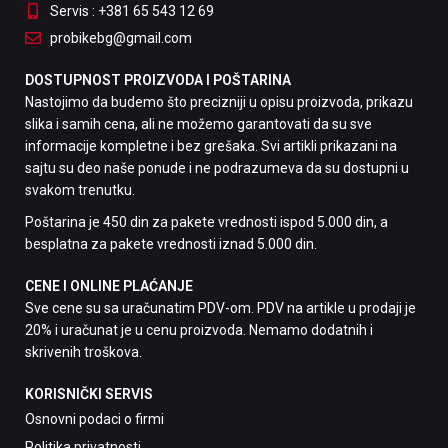
Servis : +381 65 543 12 69
probikebg@gmail.com
DOSTUPNOST PROIZVODA I POŠTARINA
Nastojimo da budemo što precizniji u opisu proizvoda, prikazu
slika i samih cena, ali ne možemo garantovati da su sve
informacije kompletne i bez grešaka. Svi artikli prikazani na
sajtu su deo naše ponude i ne podrazumeva da su dostupni u
svakom trenutku.
Poštarina je 450 din za pakete vrednosti ispod 5.000 din, a
besplatna za pakete vrednosti iznad 5.000 din.
CENE I ONLINE PLAĆANJE
Sve cene su sa uračunatim PDV-om. PDV na artikle u prodaji je
20% i uračunat je u cenu proizvoda. Nemamo dodatnih i
skrivenih troškova.
KORISNIČKI SERVIS
Osnovni podaci o firmi
Politika privatnosti