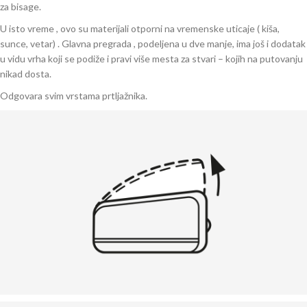
za bisage.
U isto vreme , ovo su materijali otporni na vremenske uticaje ( kiša,
sunce, vetar) . Glavna pregrada , podeljena u dve manje, ima još i dodatak
u vidu vrha koji se podiže i pravi više mesta za stvari – kojih na putovanju
nikad dosta.
Odgovara svim vrstama prtljažnika.