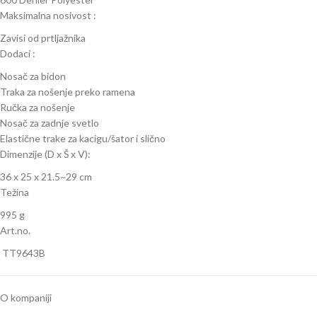
Maksimalna nosivost :
Zavisi od prtljažnika
Dodaci :
Nosač za bidon
Traka za nošenje preko ramena
Ručka za nošenje
Nosač za zadnje svetlo
Elastične trake za kacigu/šator i slično
Dimenzije (D x Š x V):
36 x 25 x 21.5~29 cm
Težina
995 g
Art.no.
TT9643B
O kompaniji