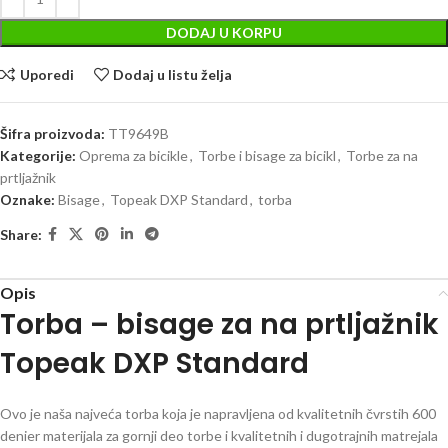
DODAJ U KORPU
Uporedi
Dodaj u listu želja
Šifra proizvoda:
TT9649B
Kategorije:
Oprema za bicikle
,
Torbe i bisage za bicikl
,
Torbe za na
prtljažnik
Oznake:
Bisage
,
Topeak DXP Standard
,
torba
Share:
Opis
Torba – bisage za na prtljažnik
Topeak DXP Standard
Ovo je naša najveća torba koja je napravljena od kvalitetnih čvrstih 600
denier materijala za gornji deo torbe i kvalitetnih i dugotrajnih matrejala