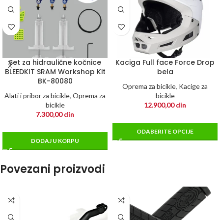
Set za hidraulične kočnice
Kaciga Full face Force Drop
BLEEDKIT SRAM Workshop Kit
bela
BK-80080
Oprema za bicikle
,
Kacige za
Alati i pribor za bicikle
,
Oprema za
bicikle
bicikle
12.900,00
din
7.300,00
din
ODABERITE OPCIJE
DODAJ U KORPU
Povezani proizvodi