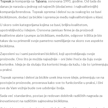
Topeak
je kompanija sa
Tajvana
, osnovana 1991. godine. Od tada do
danas je narasla u jednog od najvećih (dodaćemo: i najkvalitetnijih)
kompanija/brendova. Topeak oprema i delovi su za svakog ko se bavi
biciklizmom, dodaci za bicikle i oprema je među najkvalitetnijom u klasi.
U skoro svim kategorijama kojima se bavi, briljira kvalitetom,
upotrebljivošću i idejom. Osnovna zamisao firme je da proizvodi
kvalitetne alate i pumpe za biciklizam, međutim, odgovor tržišta je bio
takav da su primenili svoje pametno razmišljanje na skoro sve aspekte
biciklizma.
Zaposleni su i sami pasionirani biciklisti, koji upotrebljavaju svoje
proizvode. Ono što je možda najvažnije – oni žele i hoće da čuju svoje
korisnike. Ideja je da slušaju šta korisnici imaju da kažu, i da to i primenjuju
u praksi.
Topeak oprema i delovi za bicikle uvek ima nove ideje, primenjuju se na
postojeće proizvode, proverava kako sve to funkcioniše u praksi, i čini
sve da Vam vožnja bude sve udobnija i bolja.
Sada već standardno, postao je redovan dobitnik različitih nagrada za
inovativnost na različitim sajmovima biciklizma.