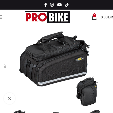
0
0,00
DI
Kliknite za uvećanje