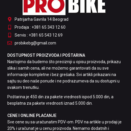
Patrijarha Gavrila 14 Beograd
Prodaja : +381 65 343 12 60
Servis : +381 65 543 12 69
probikebg@gmail.com
DOSTUPNOST PROIZVODA I POŠTARINA
Nastojimo da budemo što precizniji u opisu proizvoda, prikazu
slika i samih cena, ali ne možemo garantovati da su sve
informacije kompletne i bez grešaka. Svi artikli prikazani na
sajtu su deo naše ponude i ne podrazumeva da su dostupni u
svakom trenutku.
Poštarina je 450 din za pakete vrednosti ispod 5.000 din, a
besplatna za pakete vrednosti iznad 5.000 din.
CENE I ONLINE PLAĆANJE
Sve cene su sa uračunatim PDV-om. PDV na artikle u prodaji je
20% i uračunat je u cenu proizvoda. Nemamo dodatnih i