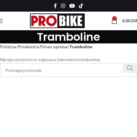
0
0,00
DI
Tramboline
Početna
Prodavnica
Fitnes oprema
Tramboline
Nijedan proizvod ne odgovara izabranim kriterijumima.