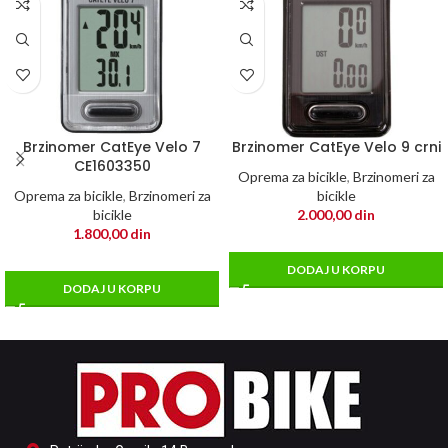
Brzinomer CatEye Velo 7
Brzinomer CatEye Velo 9 crni
CE1603350
Oprema za bicikle
,
Brzinomeri za
Oprema za bicikle
,
Brzinomeri za
bicikle
bicikle
2.000,00
din
1.800,00
din
DODAJ U KORPU
DODAJ U KORPU