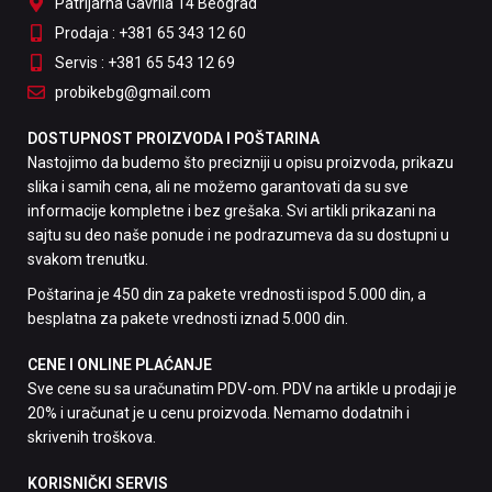
Patrijarha Gavrila 14 Beograd
Prodaja : +381 65 343 12 60
Servis : +381 65 543 12 69
probikebg@gmail.com
DOSTUPNOST PROIZVODA I POŠTARINA
Nastojimo da budemo što precizniji u opisu proizvoda, prikazu
slika i samih cena, ali ne možemo garantovati da su sve
informacije kompletne i bez grešaka. Svi artikli prikazani na
sajtu su deo naše ponude i ne podrazumeva da su dostupni u
svakom trenutku.
Poštarina je 450 din za pakete vrednosti ispod 5.000 din, a
besplatna za pakete vrednosti iznad 5.000 din.
CENE I ONLINE PLAĆANJE
Sve cene su sa uračunatim PDV-om. PDV na artikle u prodaji je
20% i uračunat je u cenu proizvoda. Nemamo dodatnih i
skrivenih troškova.
KORISNIČKI SERVIS