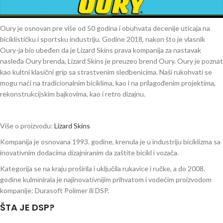
Oury je osnovan pre više od 50 godina i obuhvata decenije uticaja na
biciklističku i sportsku industriju. Godine 2018, nakon što je vlasnik
Oury-ja bio ubeđen da je Lizard Skins prava kompanija za nastavak
nasleđa Oury brenda, Lizard Skins je preuzeo brend Oury. Oury je poznat
kao kultni klasični grip sa strastvenim sledbenicima. Naši rukohvati se
mogu naći na tradicionalnim biciklima, kao i na prilagođenim projektima,
rekonstrukcijskim bajkovima, kao i retro dizajnu.
Više o proizvodu:
Lizard Skins
Kompanija je osnovana 1993. godine, krenula je u industriju biciklizma sa
inovativnim dodacima dizajniranim da zaštite bicikl i vozača.
Kategorija se na kraju proširila i uključila rukavice i ručke, a do 2008.
godine kulminirala je najinovativnijim prihvatom i vodećim proizvodom
kompanije: Durasoft Polimer ili DSP.
ŠTA JE DSP?