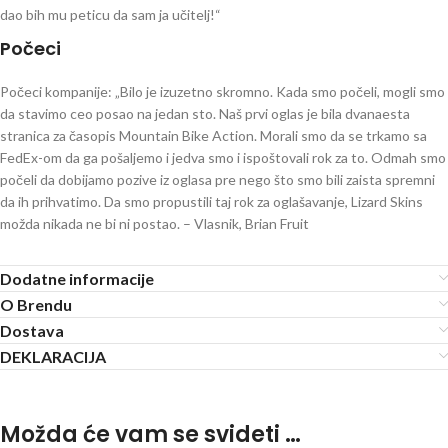
dao bih mu peticu da sam ja učitelj!“
Počeci
Počeci kompanije: „Bilo je izuzetno skromno. Kada smo počeli, mogli smo
da stavimo ceo posao na jedan sto. Naš prvi oglas je bila dvanaesta
stranica za časopis Mountain Bike Action. Morali smo da se trkamo sa
FedEx-om da ga pošaljemo i jedva smo i ispoštovali rok za to. Odmah smo
počeli da dobijamo pozive iz oglasa pre nego što smo bili zaista spremni
da ih prihvatimo. Da smo propustili taj rok za oglašavanje, Lizard Skins
možda nikada ne bi ni postao. – Vlasnik, Brian Fruit
Dodatne informacije
O Brendu
Dostava
DEKLARACIJA
Možda će vam se svideti …