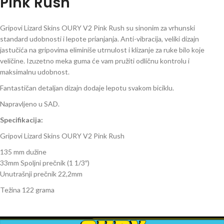
Pink Rush
Gripovi Lizard Skins OURY V2 Pink Rush su sinonim za vrhunski
standard udobnosti i lepote prianjanja. Anti-vibracija, veliki dizajn
jastučića na gripovima eliminiše utrnulost i klizanje za ruke bilo koje
veličine. Izuzetno meka guma će vam pružiti odličnu kontrolu i
maksimalnu udobnost.
Fantastičan detaljan dizajn dodaje lepotu svakom biciklu.
Napravljeno u SAD.
Specifikacija:
Gripovi Lizard Skins OURY V2 Pink Rush
135 mm dužine
33mm Spoljni prečnik (1 1/3″)
Unutrašnji prečnik 22,2mm
Težina 122 grama