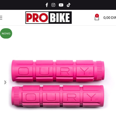
0
0,00
DI
NOVO