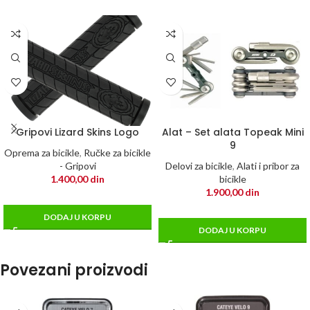
Gripovi Lizard Skins Logo
Alat – Set alata Topeak Mini
9
Oprema za bicikle
,
Ručke za bicikle
- Gripovi
Delovi za bicikle
,
Alati i pribor za
1.400,00
din
bicikle
1.900,00
din
DODAJ U KORPU
DODAJ U KORPU
Povezani proizvodi