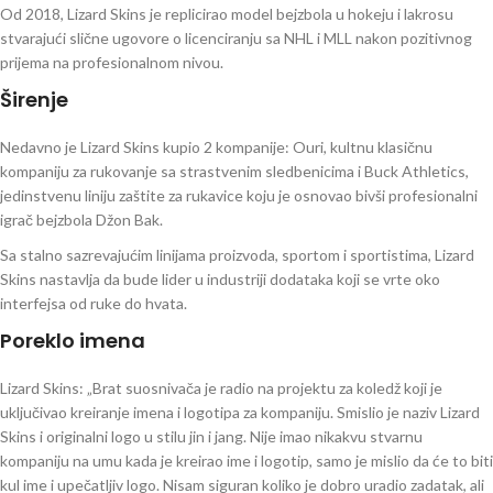
Od 2018, Lizard Skins je replicirao model bejzbola u hokeju i lakrosu
stvarajući slične ugovore o licenciranju sa NHL i MLL nakon pozitivnog
prijema na profesionalnom nivou.
Širenje
Nedavno je Lizard Skins kupio 2 kompanije: Ouri, kultnu klasičnu
kompaniju za rukovanje sa strastvenim sledbenicima i Buck Athletics,
jedinstvenu liniju zaštite za rukavice koju je osnovao bivši profesionalni
igrač bejzbola Džon Bak.
Sa stalno sazrevajućim linijama proizvoda, sportom i sportistima, Lizard
Skins nastavlja da bude lider u industriji dodataka koji se vrte oko
interfejsa od ruke do hvata.
Poreklo imena
Lizard Skins: „Brat suosnivača je radio na projektu za koledž koji je
uključivao kreiranje imena i logotipa za kompaniju. Smislio je naziv Lizard
Skins i originalni logo u stilu jin i jang. Nije imao nikakvu stvarnu
kompaniju na umu kada je kreirao ime i logotip, samo je mislio da će to biti
kul ime i upečatljiv logo. Nisam siguran koliko je dobro uradio zadatak, ali