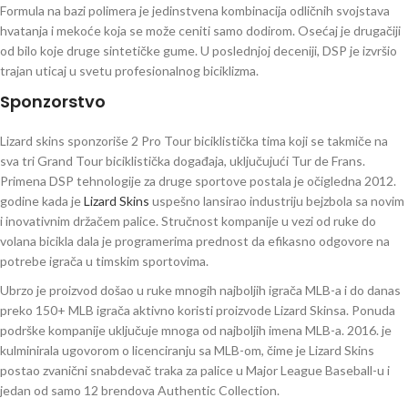
Formula na bazi polimera je jedinstvena kombinacija odličnih svojstava
hvatanja i mekoće koja se može ceniti samo dodirom. Osećaj je drugačiji
od bilo koje druge sintetičke gume. U poslednjoj deceniji, DSP je izvršio
trajan uticaj u svetu profesionalnog biciklizma.
Sponzorstvo
Lizard skins sponzoriše 2 Pro Tour biciklistička tima koji se takmiče na
sva tri Grand Tour biciklistička događaja, uključujući Tur de Frans.
Primena DSP tehnologije za druge sportove postala je očigledna 2012.
godine kada je
Lizard Skins
uspešno lansirao industriju bejzbola sa novim
i inovativnim držačem palice. Stručnost kompanije u vezi od ruke do
volana bicikla dala je programerima prednost da efikasno odgovore na
potrebe igrača u timskim sportovima.
Ubrzo je proizvod došao u ruke mnogih najboljih igrača MLB-a i do danas
preko 150+ MLB igrača aktivno koristi proizvode Lizard Skinsa. Ponuda
podrške kompanije uključuje mnoga od najboljih imena MLB-a. 2016. je
kulminirala ugovorom o licenciranju sa MLB-om, čime je Lizard Skins
postao zvanični snabdevač traka za palice u Major League Baseball-u i
jedan od samo 12 brendova Authentic Collection.