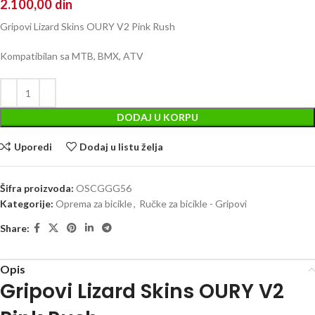
2.100,00
din
Gripovi Lizard Skins OURY V2 Pink Rush
Kompatibilan sa MTB, BMX, ATV
DODAJ U KORPU
Uporedi
Dodaj u listu želja
Šifra proizvoda:
OSCGGG56
Kategorije:
Oprema za bicikle
,
Ručke za bicikle - Gripovi
Share:
Opis
Gripovi Lizard Skins OURY V2