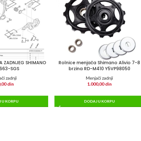
A ZADNJEG SHIMANO
Rolnice menjača Shimano Alivio 7-8
663-SGS
brzina RD-M410 Y5VP98050
či zadnji
Menjači zadnji
,00
din
1.000,00
din
 U KORPU
DODAJ U KORPU