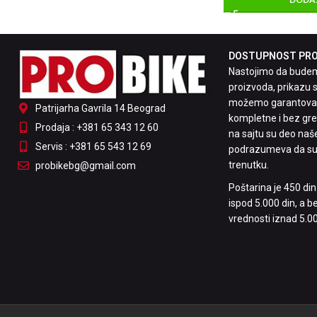
DOSTUPNOST PROI
Nastojimo da budemo
proizvoda, prikazu s
možemo garantovati
Patrijarha Gavrila 14 Beograd
kompletne i bez greš
Prodaja : +381 65 343 12 60
na sajtu su deo naš
Servis : +381 65 543 12 69
podrazumeva da su
trenutku.
probikebg@gmail.com
Poštarina je 450 di
ispod 5.000 din, a 
vrednosti iznad 5.00