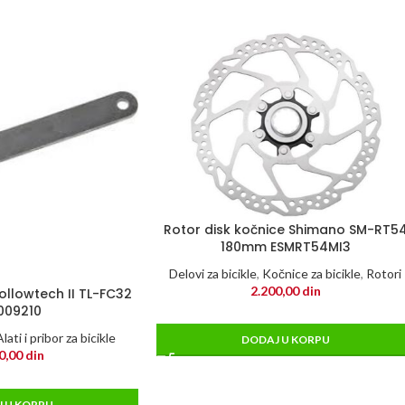
Rotor disk kočnice Shimano SM-RT5
180mm ESMRT54MI3
Delovi za bicikle
,
Kočnice za bicikle
,
Rotori
2.200,00
din
ollowtech II TL-FC32
009210
Alati i pribor za bicikle
DODAJ U KORPU
0,00
din
 U KORPU