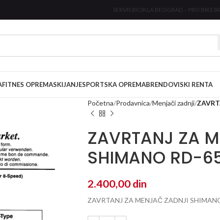
SERVIS BICIKLA BEOGRAD – PRO BIKE
SK
A
FITNES OPREMA
SKIJANJE
SPORTSKA OPREMA
BRENDOVI
SKI RENTA
Početna
Prodavnica
Menjači zadnji
ZAVRT
ZAVRTANJ ZA M
SHIMANO RD-6
2.400,00
din
ZAVRTANJ ZA MENJAČ ZADNJI SHIMANO