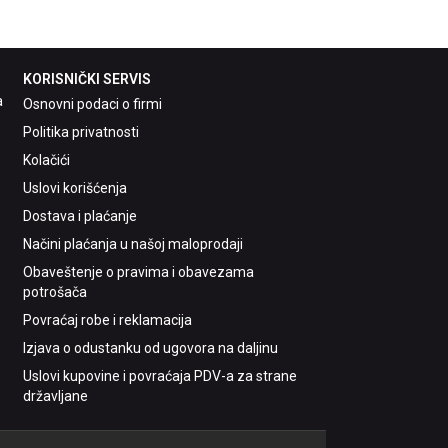
KORISNIČKI SERVIS
a
Osnovni podaci o firmi
Politika privatnosti
Kolačići
Uslovi korišćenja
Dostava i plaćanje
Načini plaćanja u našoj maloprodaji
Obaveštenje o pravima i obavezama
potrošača
Povraćaj robe i reklamacija
Izjava o odustanku od ugovora na daljinu
Uslovi kupovine i povraćaja PDV-a za strane
državljane