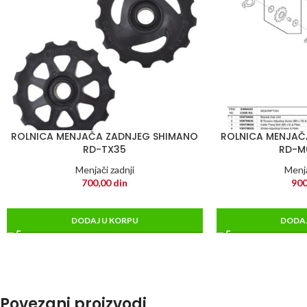
ROLNICA MENJAČA ZADNJEG SHIMANO
ROLNICA MENJAČ
RD-TX35
RD-M
Menjači zadnji
Menja
700,00
din
900
DODAJ U KORPU
DODAJ
Povezani proizvodi