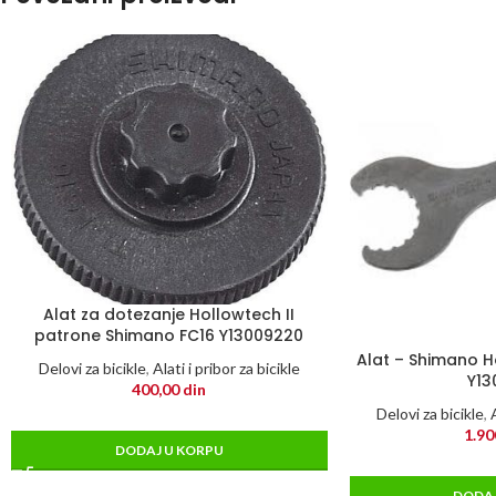
Alat za dotezanje Hollowtech II
patrone Shimano FC16 Y13009220
Alat – Shimano H
Delovi za bicikle
,
Alati i pribor za bicikle
Y13
400,00
din
Delovi za bicikle
,
1.90
DODAJ U KORPU
DODAJ