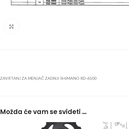
Kliknite za uvećanje
ZAVRTANJ ZA MENJAČ ZADNJI SHIMANO RD-6500
Možda će vam se svideti …