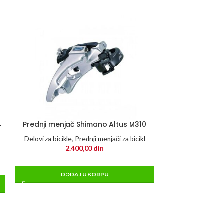
4
Prednji menjač Shimano Altus M310
Rotor disk ko
SM-RT86 M 1
Delovi za bicikle
,
Prednji menjači za bicikl
2.400,00
din
Delovi za bicikle
6
DODAJ U KORPU
DO