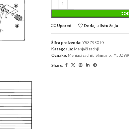
DOD
Uporedi
Dodaj u listu želja
Šifra proizvoda:
Y53Z98010
Kategorija:
Menjači zadnji
Oznake:
Menjači zadnji
,
Shimano
,
Y53Z98
Share: