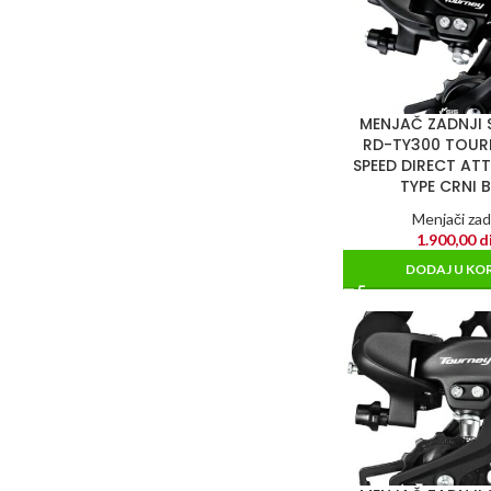
MENJAČ ZADNJI
RD-TY300 TOUR
SPEED DIRECT A
TYPE CRNI 
Menjači zad
1.900,00
d
DODAJ U KO