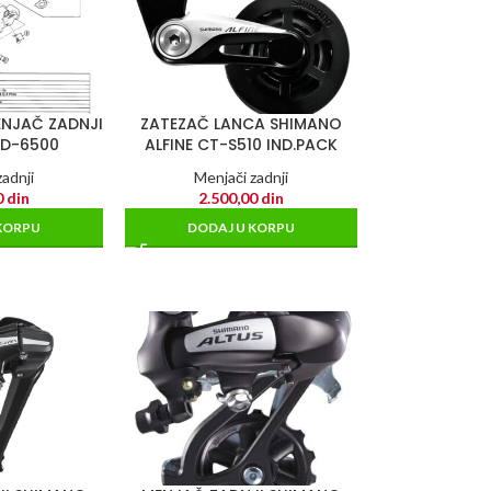
ENJAČ ZADNJI
ZATEZAČ LANCA SHIMANO
RD-6500
ALFINE CT-S510 IND.PACK
adnji
Menjači zadnji
0
din
2.500,00
din
KORPU
DODAJ U KORPU