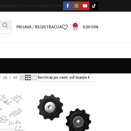
I SERVIS
BLOG
ČESTA PITANJA
KONTAKT
0
PRIJAVA / REGISTRACIJA
0,00
DIN
36
48