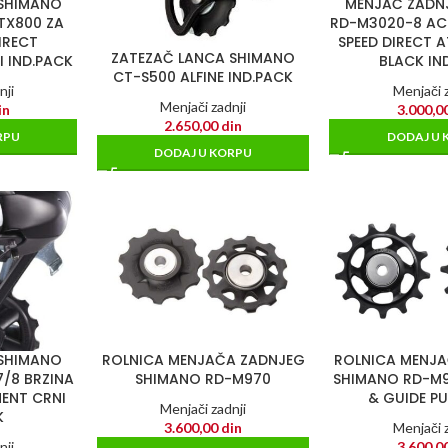
 SHIMANO
MENJAČ ZADN
TX800 ZA
RD-M3020-8 AC
IRECT
SPEED DIRECT
ZATEZAČ LANCA SHIMANO
 IND.PACK
BLACK IN
CT-S500 ALFINE IND.PACK
nji
Menjači z
Menjači zadnji
in
3.000,0
2.650,00
din
RPU
DODAJ U 
DODAJ U KORPU
 SHIMANO
ROLNICA MENJAČA ZADNJEG
ROLNICA MENJ
7/8 BRZINA
SHIMANO RD-M970
SHIMANO RD-M9
ENT CRNI
& GUIDE PU
Menjači zadnji
K
3.600,00
din
Menjači z
nji
3.600,0