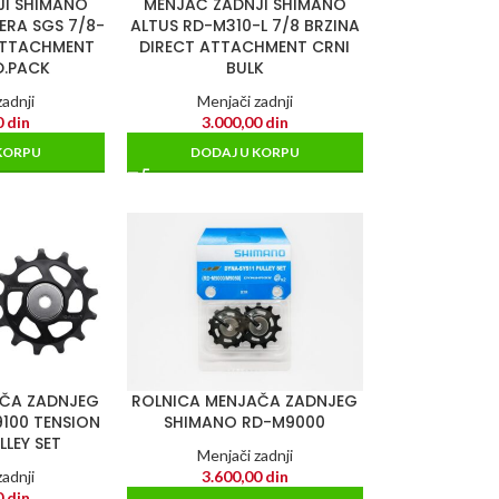
JI SHIMANO
MENJAČ ZADNJI SHIMANO
ERA SGS 7/8-
ALTUS RD-M310-L 7/8 BRZINA
 ATTACHMENT
DIRECT ATTACHMENT CRNI
D.PACK
BULK
adnji
Menjači zadnji
0
din
3.000,00
din
KORPU
DODAJ U KORPU
AČA ZADNJEG
ROLNICA MENJAČA ZADNJEG
100 TENSION
SHIMANO RD-M9000
LLEY SET
Menjači zadnji
adnji
3.600,00
din
0
din