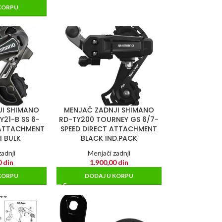
KORPU
JI SHIMANO
MENJAČ ZADNJI SHIMANO
21-B SS 6-
RD-TY200 TOURNEY GS 6/7-
 ATTACHMENT
SPEED DIRECT ATTACHMENT
I BULK
BLACK IND.PACK
adnji
Menjači zadnji
0
din
1.900,00
din
KORPU
DODAJ U KORPU