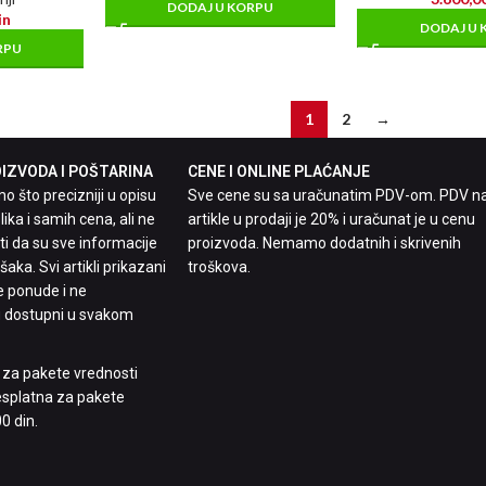
DODAJ U KORPU
in
DODAJ U 
RPU
1
2
→
ZVODA I POŠTARINA
CENE I ONLINE PLAĆANJE
 što precizniji u opisu
Sve cene su sa uračunatim PDV-om. PDV n
lika i samih cena, ali ne
artikle u prodaji je 20% i uračunat je u cenu
 da su sve informacije
proizvoda. Nemamo dodatnih i skrivenih
aka. Svi artikli prikazani
troškova.
e ponude i ne
 dostupni u svakom
n za pakete vrednosti
besplatna za pakete
0 din.