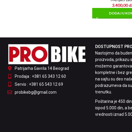
3.400,00
d
DODAJ U KO
DOSTUPNOST PROI
Nastojimo da budemo
proizvoda, prikazu s
možemo garantovati
Patrijarha Gavrila 14 Beograd
kompletne i bez greš
Prodaja : +381 65 343 12 60
na sajtu su deo naš
Servis : +381 65 543 12 69
podrazumeva da su
trenutku.
probikebg@gmail.com
Poštarina je 450 di
ispod 5.000 din, a 
vrednosti iznad 5.00