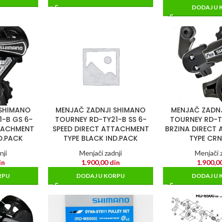
DODAJ U 
 SHIMANO
MENJAČ ZADNJI SHIMANO
MENJAČ ZADN
-B GS 6-
TOURNEY RD-TY21-B SS 6-
TOURNEY RD-TY
TTACHMENT
SPEED DIRECT ATTACHMENT
BRZINA DIRECT
D.PACK
TYPE BLACK IND.PACK
TYPE CRN
nji
Menjači zadnji
Menjači z
in
1.900,00
din
1.900,0
RPU
DODAJ U KORPU
DODAJ U 