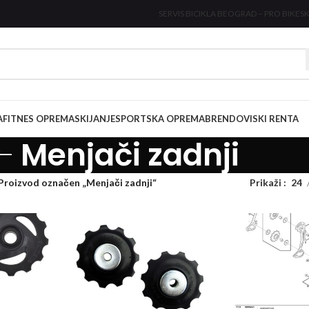
SERVIS BICIKLA BEOGRAD – PRO BIKE
SK
A
FITNES OPREMA
SKIJANJE
SPORTSKA OPREMA
BRENDOVI
SKI RENTA
Menjači zadnji
Proizvod označen „Menjači zadnji“
Prikaži
24