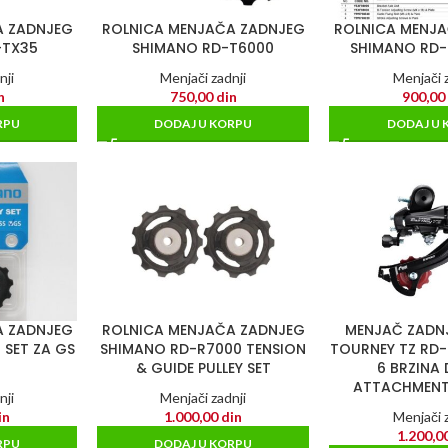
A ZADNJEG
ROLNICA MENJAČA ZADNJEG
ROLNICA MENJ
-TX35
SHIMANO RD-T6000
SHIMANO RD
nji
Menjači zadnji
Menjači z
n
750,00
din
900,0
RPU
DODAJ U KORPU
DODAJ U 
A ZADNJEG
ROLNICA MENJAČA ZADNJEG
MENJAČ ZADN
 SET ZA GS
SHIMANO RD-R7000 TENSION
TOURNEY TZ RD
& GUIDE PULLEY SET
6 BRZINA 
ATTACHMENT
nji
Menjači zadnji
in
1.000,00
din
Menjači z
1.200,0
RPU
DODAJ U KORPU