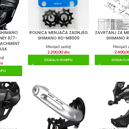
 SHIMANO
ROLNICA MENJAČA ZADNJEG
ZAVRTANJ ZA M
NEY 6/7-
SHIMANO RD-M8000
SHIMANO 
TTACHMENT
Menjači zadnji
Menjači z
BULK
2.200,00
din
2.400,0
nji
DODAJ U KORPU
DODAJ U 
in
RPU