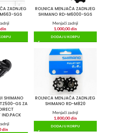
AČA ZADNJEG
ROLNICA MENJAČA ZADNJEG
-M663-SGS
SHIMANO RD-M6000-SGS
adnji
Menjači zadnji
0
din
1.000,00
din
KORPU
DODAJ U KORPU
JI SHIMANO
ROLNICA MENJAČA ZADNJEG
-TZ500-GS ZA
SHIMANO RD-M820
DIRECT
Menjači zadnji
 IND.PACK
1.800,00
din
adnji
DODAJ U KORPU
0
din