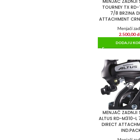
MENJAČ ZADNJI
TOURNEY TX RD-
7/8 BRZINA D
ATTACHMENT CRNI
Menjači zad
2.500,00
d
DODAJ U KO
MENJAČ ZADNJI
ALTUS RD-M310-L 
DIRECT ATTACHM
IND.PAC
Menjači zad