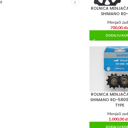
9
2
ROLNICA MENJAČ
SHIMANO RD
Menjači zad
700,00
di
DODAJ U KO
ROLNICA MENJAČ
SHIMANO RD-5800
TYPE
Menjači zad
1.000,00
d
DODAJ U KO