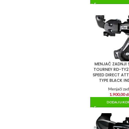
MENJAČ ZADNJI
TOURNEY RD-TY21
SPEED DIRECT A
TYPE BLACK IN
Menjači zad
1.900,00
d
DODAJ U KO