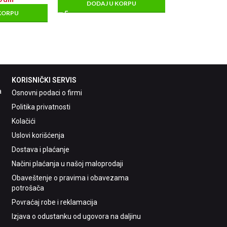
DODAJ U KORPU
KORPU
KORISNIČKI SERVIS
a
Osnovni podaci o firmi
Politika privatnosti
Kolačići
Uslovi korišćenja
Dostava i plaćanje
Načini plaćanja u našoj maloprodaji
Obaveštenje o pravima i obavezama
potrošača
Povraćaj robe i reklamacija
Izjava o odustanku od ugovora na daljinu