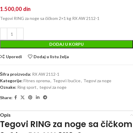
1.500,00
din
Tegovi RING za noge sa čičkom 2×1 kg RX AW 2112-1
DODAJ U KORPU
Uporedi
Dodaj u listu želja
Šifra proizvoda:
RX AW 2112-1
Kategorije:
Fitnes oprema
,
Tegovi i bućice
,
Tegovi za noge
Oznake:
Ring sport
,
tegovi za noge
Share:
Opis
Tegovi RING za noge sa čičkom