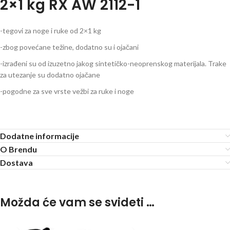
2×1 kg RX AW 2112-1
-tegovi za noge i ruke od 2×1 kg
-zbog povećane težine, dodatno su i ojačani
-izrađeni su od izuzetno jakog sintetičko-neoprenskog materijala. Trake
za utezanje su dodatno ojačane
-pogodne za sve vrste vežbi za ruke i noge
Dodatne informacije
O Brendu
Dostava
Možda će vam se svideti …