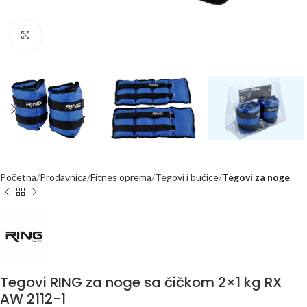
Kliknite za uvećanje
Početna
Prodavnica
Fitnes oprema
Tegovi i bućice
Tegovi za noge
Tegovi RING za noge sa čičkom 2×1 kg RX
AW 2112-1