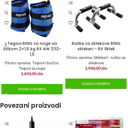
Tegovi RING za noge sa
Ručke za sklekove RING
čičkom 2×1,5 kg RX AW 2112-
sklekeri – RX Sklek
1,5
Fitnes oprema
,
Sklekeri - ručke za
Fitnes oprema
,
Tegovi i bućice
,
sklekove
Tegovi za noge
1.900,00
din
1.650,00
din
DODAJ U KORPU
DODAJ U KORPU
Povezani proizvodi