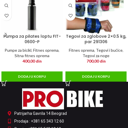
Pumpa za pilates loptu FIT-
Tegovi za zglobove 2×0.5 kg,
0600-P
par 291306
Pumpe za bicikl
,
Fitnes oprema
,
Fitnes oprema
,
Tegovi i bućice
,
Sitna fitnes oprema
Tegovi za noge
400,00
din
700,00
din
DODAJ U KORPU
DODAJ U KORPU
Patrijarha Gavrila 14 Beograd
Prodaja : +381 65 343 12 60