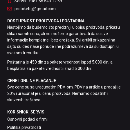
Servis : +381 65 543 12 69
probikebg@gmail.com
DOSTUPNOST PROIZVODA I POŠTARINA
Nastojimo da budemo što precizniji u opisu proizvoda, prikazu
slika i samih cena, ali ne možemo garantovati da su sve
informacije kompletne i bez grešaka. Svi artikli prikazani na
sajtu su deo naše ponude i ne podrazumeva da su dostupni u
svakom trenutku.
Poštarina je 450 din za pakete vrednosti ispod 5.000 din, a
besplatna za pakete vrednosti iznad 5.000 din.
CENE I ONLINE PLAĆANJE
Sve cene su sa uračunatim PDV-om. PDV na artikle u prodaji je
20% i uračunat je u cenu proizvoda. Nemamo dodatnih i
skrivenih troškova.
KORISNIČKI SERVIS
Osnovni podaci o firmi
Politika privatnosti