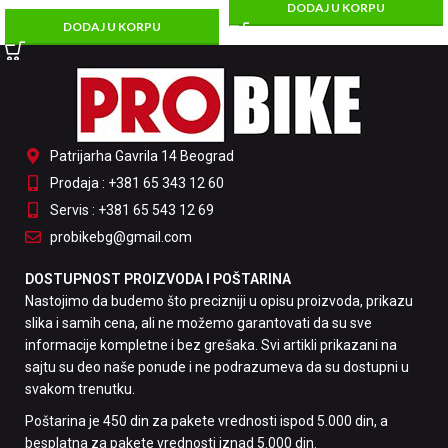
DODAJ U KORPU
DODAJ U KORPU
Patrijarha Gavrila 14 Beograd
Prodaja : +381 65 343 12 60
Servis : +381 65 543 12 69
probikebg@gmail.com
DOSTUPNOST PROIZVODA I POŠTARINA
Nastojimo da budemo što precizniji u opisu proizvoda, prikazu
slika i samih cena, ali ne možemo garantovati da su sve
informacije kompletne i bez grešaka. Svi artikli prikazani na
sajtu su deo naše ponude i ne podrazumeva da su dostupni u
svakom trenutku.
Poštarina je 450 din za pakete vrednosti ispod 5.000 din, a
besplatna za pakete vrednosti iznad 5.000 din.