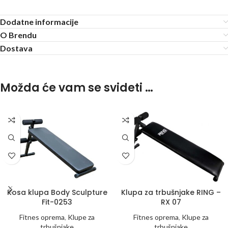
Dodatne informacije
O Brendu
Dostava
Možda će vam se svideti …
Kosa klupa Body Sculpture
Klupa za trbušnjake RING –
Fit-0253
RX 07
Fitnes oprema
,
Klupe za
Fitnes oprema
,
Klupe za
trbušnjake
trbušnjake