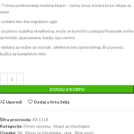
-7 nivoa podesavanja naslona klupe – ravna, kosa, kontra kosa i klupa za
rame
-sedalni deo ima regulator ugla
-izuzetno stabilna i kvalitetna, može se koristiti u poluporfesionale svrhe
za hotele, apartamane, banje, spa centre.
-idelana za vežbe za stomak , sklekove bez optereženja, ili uz pomoc
bužica za kompletno telo
DODAJ U KORPU
Uporedi
Dodaj u listu želja
Šifra proizvoda:
RX 1118
Kategorije:
Fitnes oprema
,
Klupe za trbušnjake
Oznake:
06
,
Klupa za trbušnjake
,
ring
,
Ring sport