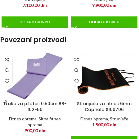
7.100,00
din
9.900,00
din
DODAJ U KORPU
DODAJ U KORPU
Povezani proizvodi
Traka za pilates 0.50cm BB-
Strunjača za fitnes 6mm
102-50
Capriolo S100706
Fitnes oprema
,
Sitna fitnes
Fitnes oprema
,
Strunjače
oprema
1.500,00
din
900,00
din