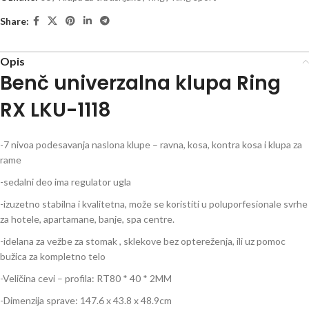
Share:
Opis
Benč univerzalna klupa Ring
RX LKU-1118
-7 nivoa podesavanja naslona klupe – ravna, kosa, kontra kosa i klupa za
rame
-sedalni deo ima regulator ugla
-izuzetno stabilna i kvalitetna, može se koristiti u poluporfesionale svrhe
za hotele, apartamane, banje, spa centre.
-idelana za vežbe za stomak , sklekove bez optereženja, ili uz pomoc
bužica za kompletno telo
-Veličina cevi – profila: RT80 * 40 * 2MM
-Dimenzija sprave: 147.6 x 43.8 x 48.9cm