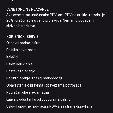
CENE I ONLINE PLAĆANJE
Sve cene su sa uračunatim PDV-om. PDV na artikle u prodaji je
20% i uračunat je u cenu proizvoda. Nemamo dodatnih i
skrivenih troškova.
KORISNIČKI SERVIS
Osnovni podaci o firmi
Politika privatnosti
Kolačići
Uslovi korišćenja
Dostava i plaćanje
Načini plaćanja u našoj maloprodaji
Obaveštenje o pravima i obavezama potrošača
Povraćaj robe i reklamacija
Izjava o odustanku od ugovora na daljinu
Uslovi kupovine i povraćaja PDV-a za strane državljane