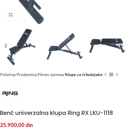
Kliknite za uvećanje
Početna
Prodavnica
Fitnes oprema
Klupe za trbušnjake
Benč univerzalna klupa Ring RX LKU-1118
25.900,00
din