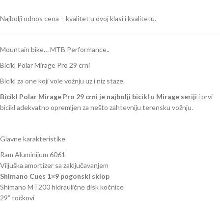
Najbolji odnos cena – kvalitet u ovoj klasi i kvalitetu.
Mountain bike… MTB Performance..
Bicikl Polar Mirage Pro 29 crni
Bicikl za one koji vole vožnju uz i niz staze.
Bicikl Polar Mirage Pro 29 crni je najbolji bicikl u Mirage seriji
i prvi
bicikl adekvatno opremljen za nešto zahtevniju terensku vožnju.
Glavne karakteristike
Ram Aluminijum 6061
Viljuška amortizer sa zaključavanjem
Shimano Cues 1×9 pogonski sklop
Shimano MT200 hidraulične disk kočnice
29” točkovi