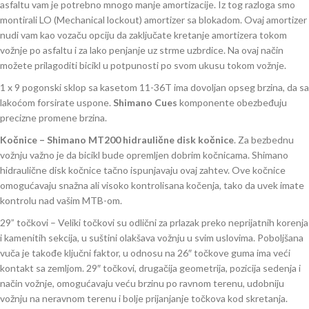
asfaltu vam je potrebno mnogo manje amortizacije. Iz tog razloga smo
montirali LO (Mechanical lockout) amortizer sa blokadom. Ovaj amortizer
nudi vam kao vozaču opciju da zaključate kretanje amortizera tokom
vožnje po asfaltu i za lako penjanje uz strme uzbrdice. Na ovaj način
možete prilagoditi bicikl u potpunosti po svom ukusu tokom vožnje.
1 x 9 pogonski sklop sa kasetom 11-36T ima dovoljan opseg brzina, da sa
lakoćom forsirate uspone.
Shimano Cues
komponente obezbeđuju
precizne promene brzina.
Kočnice – Shimano MT200 hidraulične disk kočnice
. Za bezbednu
vožnju važno je da bicikl bude opremljen dobrim kočnicama. Shimano
hidraulične disk kočnice tačno ispunjavaju ovaj zahtev. Ove kočnice
omogućavaju snažna ali visoko kontrolisana kočenja, tako da uvek imate
kontrolu nad vašim MTB-om.
29” točkovi – Veliki točkovi su odlični za prlazak preko neprijatnih korenja
i kamenitih sekcija, u suštini olakšava vožnju u svim uslovima. Poboljšana
vuča je takođe ključni faktor, u odnosu na 26″ točkove guma ima veći
kontakt sa zemljom. 29″ točkovi, drugačija geometrija, pozicija sedenja i
način vožnje, omogućavaju veću brzinu po ravnom terenu, udobniju
vožnju na neravnom terenu i bolje prijanjanje točkova kod skretanja.