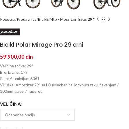
Početna
Prodavnica
Bicikli
Mtb - Mountain Bike
29 "
Bicikl Polar Mirage Pro 29 crni
59.900,00
din
Veličina točka: 29″
Broj brzina: 1×9
Ram: Aluminijum 6061
Viljuška: Amortizer 29″ sa LO (Mechanical lockout) zaključavanjem /
100mm travel / Tapered
VELIČINA