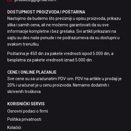
DOSTUPNOST PROIZVODA I POŠTARINA
Nastojimo da budemo što precizniji u opisu proizvoda, prikazu
slika i samih cena, ali ne možemo garantovati da su sve
informacije kompletne i bez grešaka. Svi artikli prikazani na
sajtu su deo naše ponude i ne podrazumeva da su dostupni u
svakom trenutku.
Poštarina je 450 din za pakete vrednosti ispod 5.000 din, a
besplatna za pakete vrednosti iznad 5.000 din.
CENE I ONLINE PLAĆANJE
Sve cene su sa uračunatim PDV-om. PDV na artikle u prodaji je
20% i uračunat je u cenu proizvoda. Nemamo dodatnih i
skrivenih troškova.
KORISNIČKI SERVIS
Osnovni podaci o firmi
Politika privatnosti
Kolačići