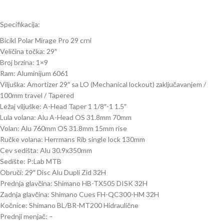
Specifikacija:
Bicikl Polar Mirage Pro 29 crni
Veličina točka: 29″
Broj brzina: 1×9
Ram: Aluminijum 6061
Viljuška: Amortizer 29″ sa LO (Mechanical lockout) zaključavanjem /
100mm travel / Tapered
Ležaj viljuške: A-Head Taper 1 1/8″-1 1.5″
Lula volana: Alu A-Head OS 31.8mm 70mm
Volan: Alu 760mm OS 31.8mm 15mm rise
Ručke volana: Herrmans Rib single lock 130mm
Cev sedišta: Alu 30.9x350mm
Sedište: P:Lab MTB
Obruči: 29″ Disc Alu Dupli Zid 32H
Prednja glavčina: Shimano HB-TX505 DISK 32H
Zadnja glavčina: Shimano Cues FH-QC300-HM 32H
Kočnice: Shimano BL/BR-MT200 Hidraulične
Prednji menjač: –