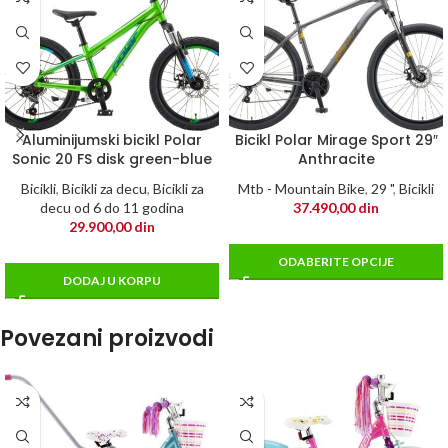
Aluminijumski bicikl Polar
Bicikl Polar Mirage Sport 29″
Sonic 20 FS disk green-blue
Anthracite
Bicikli
,
Bicikli za decu
,
Bicikli za
Mtb - Mountain Bike
,
29 "
,
Bicikli
decu od 6 do 11 godina
37.490,00
din
29.900,00
din
ODABERITE OPCIJE
DODAJ U KORPU
Povezani proizvodi