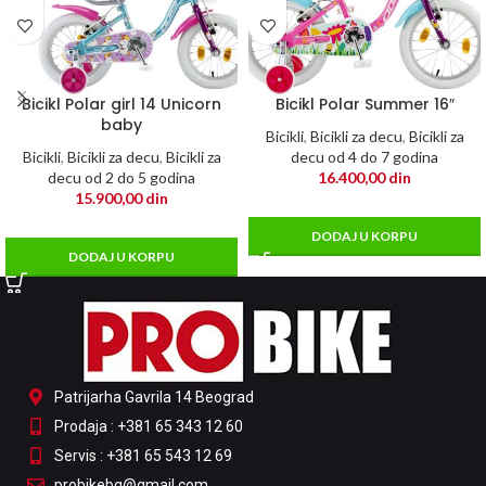
Bicikl Polar girl 14 Unicorn
Bicikl Polar Summer 16″
baby
Bicikli
,
Bicikli za decu
,
Bicikli za
Bicikli
,
Bicikli za decu
,
Bicikli za
decu od 4 do 7 godina
decu od 2 do 5 godina
16.400,00
din
15.900,00
din
DODAJ U KORPU
DODAJ U KORPU
Patrijarha Gavrila 14 Beograd
Prodaja : +381 65 343 12 60
Servis : +381 65 543 12 69
probikebg@gmail.com