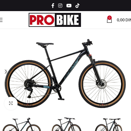
0
0,00
DI
Kliknite za uvećanje