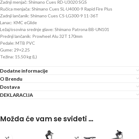
Zadnji menjač: Shimano Cues RD-U3020 SGS
Ručica menjača: Shimano Cues SL-U4000-9 Rapid Fire Plus
Zadnji lančanik: Shimano Cues CS-LG300-9 11-36T
Lanac: KMC eGlide
Ležaj/osovina srednje glave: Shimano Patrona BB-UN101
Prednji lančanik: Prowheel Alu 32T 170mm
Pedale: MTB PVC
Gume: 29×2.25
Težina: 15.50 kg (L)
Dodatne informacije
O Brendu
Dostava
DEKLARACIJA
Možda će vam se svideti …