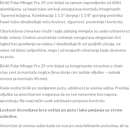
Bicikl Polar Mirage Pro 29 crni dolazi sa ramom napravljenim od 6061
aluminijuma, sa head tube-om koji omogućava montažu integrisanih
Tapered ležajeva. Kombinacija 1 1.5″ donjeg i 1 1/8″ gornjeg prečnika
head-tube obezbeđuje veću krutost, sigurnost, poverenje i kontrolu.
Oba kočiona creva kao i bužir i sajla zadnjeg menjača su sada rutirani kroz
šolje volana. Ovakvo unutrašnje rutiranje omogućava elegantan čist
izgled bez gomilanja na volanu i obezbeđuje ih od spoljnih uticaja, ne
samo od blata i prljavštine, nego i od mogućih oštećenja kada skrenete
sa puta.
Bicikl Polar Mirage Pro 29 crni dolazi sa integrisanim otvorima u chain
stay cevi za montažu nogice (leva donja cev zadnje viljuške – razmak
otvora za montažu 40 mm).
Kada vozite bicikl po zemljanom putu, udobnost je veoma važna. Prednja
viljuška sa amortizerom osigurava da se sve neravnine bez napora
apsorbuju. Na ovaj način uvek održavate potpunu kontrolu.
Lockout dozvoljava brze vožnje po putu i lako penjanje uz strme
uzbrdice.
Amortizer je veoma važan kada se vozi po neasfaltiranim putevima, ali na