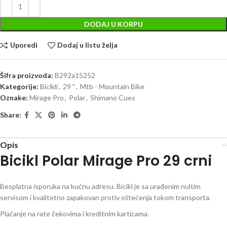
DODAJ U KORPU
Uporedi
Dodaj u listu želja
Šifra proizvoda:
B292a15252
Kategorije:
Bicikli
,
29 "
,
Mtb - Mountain Bike
Oznake:
Mirage Pro
,
Polar
,
Shimano Cues
Share:
Opis
Bicikl Polar Mirage Pro 29 crni
Besplatna isporuka na kućnu adresu. Bicikl je sa urađenim nultim
servisom i kvalitetno zapakovan protiv oštećenja tokom transporta.
Plaćanje na rate čekovima i kreditnim karticama.