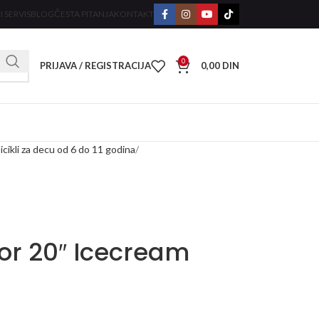
I SERVIS
BLOG
ČESTA PITANJA
KONTAKT
0
PRIJAVA / REGISTRACIJA
0,00
DIN
icikli za decu od 6 do 11 godina
ior 20″ Icecream