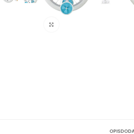
Kliknite za uvećanje
OPIS
DODA