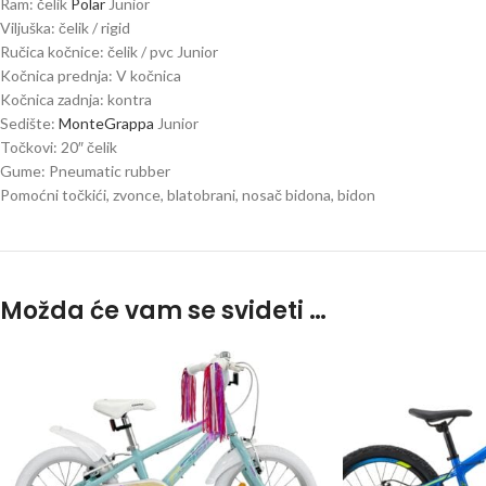
Ram: čelik
Polar
Junior
Viljuška: čelik / rigid
Ručica kočnice: čelik / pvc Junior
Kočnica prednja: V kočnica
Kočnica zadnja: kontra
Sedište:
MonteGrappa
Junior
Točkovi: 20″ čelik
Gume: Pneumatic rubber
Pomoćni točkići, zvonce, blatobrani, nosač bidona, bidon
Možda će vam se svideti …