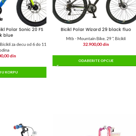
ikl Polar Sonic 20 FS
Bicikl Polar Wizard 29 black fluo
k blue
Mtb - Mountain Bike
,
29 "
,
Bicikli
Bicikli za decu od 6 do 11
32.900,00
din
odina
00,00
din
ODABERITE OPCIJE
 U KORPU