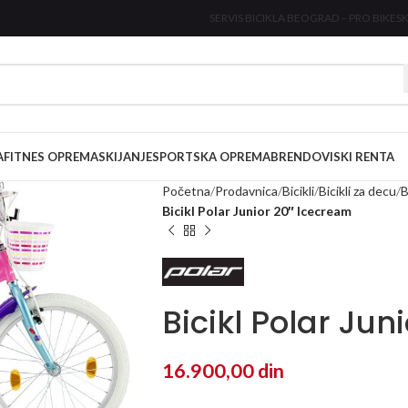
SERVIS BICIKLA BEOGRAD – PRO BIKE
SK
A
FITNES OPREMA
SKIJANJE
SPORTSKA OPREMA
BRENDOVI
SKI RENTA
Početna
Prodavnica
Bicikli
Bicikli za decu
B
Bicikl Polar Junior 20″ Icecream
Bicikl Polar Jun
16.900,00
din