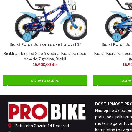
Bicikl Polar Junior rocket plavi 14″
Bicikl Polar Ju
Bicikli za decu od 2 do 5 godina
,
Bicikli za decu
Bicikli
,
Bicikli za decu
od 4 do 7 godina
,
Bicikli
g
15.900,00
din
15.9
DODAJ U KORPU
DODAJ
DOSTUPNOST PROI
Nastojimo da budemo
proizvoda, prikazu s
možemo garantovati
Patrijarha Gavrila 14 Beograd
kompletne i bez greš