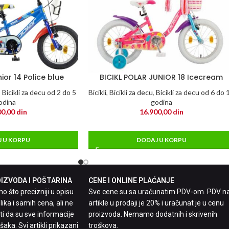
nior 14 Police blue
BICIKL POLAR JUNIOR 18 Icecream
,
Bicikli za decu od 2 do 5
Bicikli
,
Bicikli za decu
,
Bicikli za decu od 6 do 
odina
godina
00,00
din
16.900,00
din
 U KORPU
DODAJ U KORPU
ZVODA I POŠTARINA
CENE I ONLINE PLAĆANJE
 što precizniji u opisu
Sve cene su sa uračunatim PDV-om. PDV n
lika i samih cena, ali ne
artikle u prodaji je 20% i uračunat je u cenu
 da su sve informacije
proizvoda. Nemamo dodatnih i skrivenih
aka. Svi artikli prikazani
troškova.