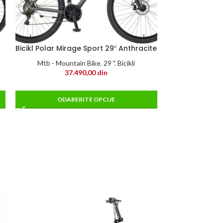
Bicikl Polar Mirage Sport 29″ Anthracite
Mtb - Mountain Bike
,
29 "
,
Bicikli
37.490,00
din
ODABERITE OPCIJE