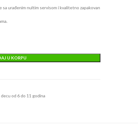
je sa urađenim nultim servisom i kvalitetno zapakovan
ama.
AJ U KORPU
za decu od 6 do 11 godina