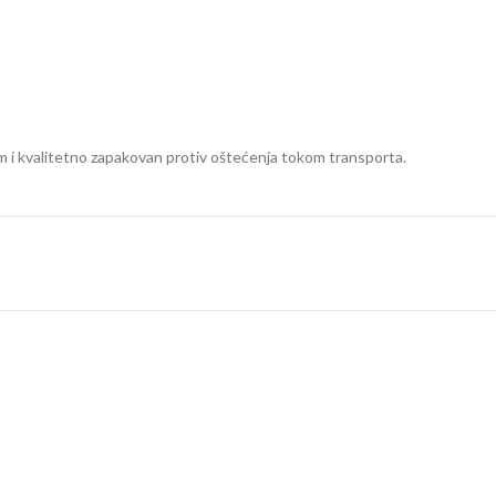
m
m i kvalitetno zapakovan protiv oštećenja tokom transporta.