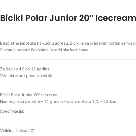
Bicikl Polar Junior 20″ Icecrea
Besplatna isporuka na kućnu adresu. Bicikl je sa urađenim nultim serviso
Plaćanje na rate čekovima i kreditnim karticama.
Za decu od 6 do 11 godina.
Vrlo okretan i povozan bicikl.
Bicikl Polar Junior 20″ Icecream
Namenjen za uzrast 6 – 11 godina / visine deteta 120 – 130cm.
Specifikacija:
Veličina točka: 20″