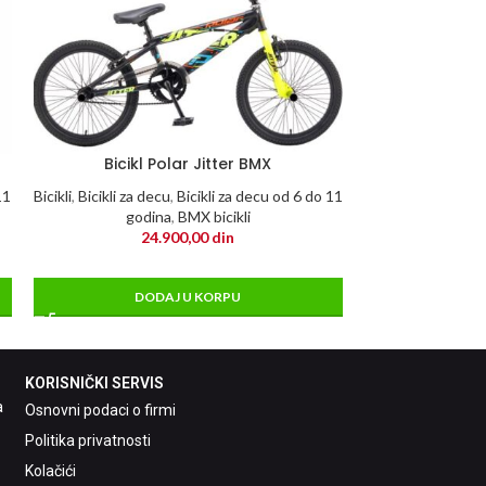
Bicikl Polar Jitter BMX
Bicikl sklopivi
alum
11
Bicikli
,
Bicikli za decu
,
Bicikli za decu od 6 do 11
godina
,
BMX bicikli
Bicikli
,
Skl
24.900,00
din
3
DODAJ U KORPU
DO
KORISNIČKI SERVIS
a
Osnovni podaci o firmi
Politika privatnosti
Kolačići