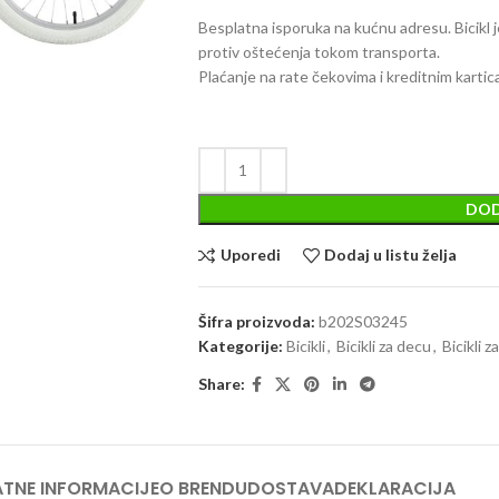
Besplatna isporuka na kućnu adresu. Bicikl 
protiv oštećenja tokom transporta.
Plaćanje na rate čekovima i kreditnim kartic
DOD
Uporedi
Dodaj u listu želja
Šifra proizvoda:
b202S03245
Kategorije:
Bicikli
,
Bicikli za decu
,
Bicikli 
Share:
TNE INFORMACIJE
O BRENDU
DOSTAVA
DEKLARACIJA