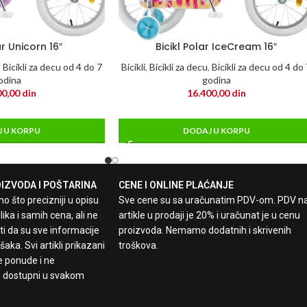
ar Unicorn 16″
Bicikl Polar IceCream 16″
,
Bicikli za decu od 4 do 7
Bicikli
,
Bicikli za decu
,
Bicikli za decu od 4 do
odina
godina
00,00
din
16.400,00
din
 U KORPU
DODAJ U KORPU
ZVODA I POŠTARINA
CENE I ONLINE PLAĆANJE
 što precizniji u opisu
Sve cene su sa uračunatim PDV-om. PDV n
lika i samih cena, ali ne
artikle u prodaji je 20% i uračunat je u cenu
 da su sve informacije
proizvoda. Nemamo dodatnih i skrivenih
aka. Svi artikli prikazani
troškova.
e ponude i ne
 dostupni u svakom