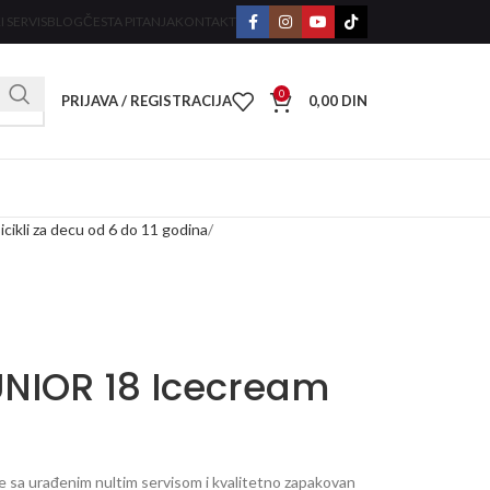
I SERVIS
BLOG
ČESTA PITANJA
KONTAKT
0
PRIJAVA / REGISTRACIJA
0,00
DIN
icikli za decu od 6 do 11 godina
UNIOR 18 Icecream
je sa urađenim nultim servisom i kvalitetno zapakovan