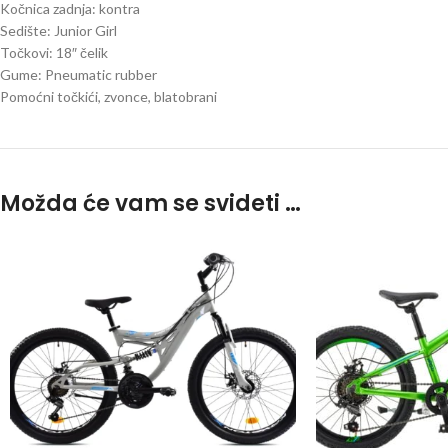
Kočnica zadnja: kontra
Sedište: Junior Girl
Točkovi: 18″ čelik
Gume: Pneumatic rubber
Pomoćni točkići, zvonce, blatobrani
Možda će vam se svideti …