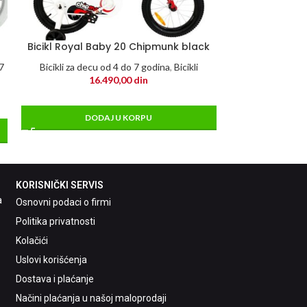
Bicikl Royal Baby 20 Chipmunk black
Bicikl Po
 7
Bicikli za decu od 4 do 7 godina
,
Bicikli
Bicikli
,
Bicikli za d
16.490,00
din
1
DODAJ U KORPU
DO
KORISNIČKI SERVIS
a
Osnovni podaci o firmi
Politika privatnosti
Kolačići
Uslovi korišćenja
Dostava i plaćanje
Načini plaćanja u našoj maloprodaji