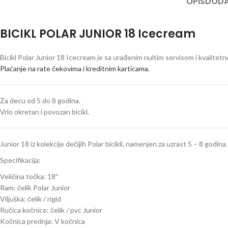
OPIS
DODA
BICIKL POLAR JUNIOR 18 Icecream
Bicikl Polar Junior 18 Icecream je sa urađenim nultim servisom i kvalit
Plaćanje na rate čekovima i kreditnim karticama.
Za decu od 5 do 8 godina.
Vrlo okretan i povozan bicikl.
Junior 18 iz kolekcije dečijih Polar bicikli, namenjen za uzrast 5 – 8 godin
Specifikacija:
Veličina točka: 18″
Ram: čelik Polar Junior
Viljuška: čelik / rigid
Ručica kočnice: čelik / pvc Junior
Kočnica prednja: V kočnica