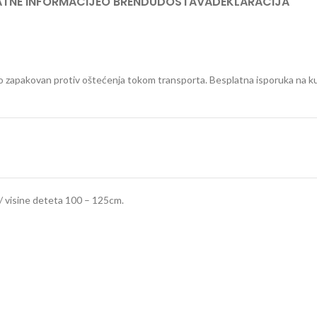
TNE INFORMACIJE
O BRENDU
DOSTAVA
DEKLARACIJA
etno zapakovan protiv oštećenja tokom transporta. Besplatna isporuka na 
a / visine deteta 100 – 125cm.