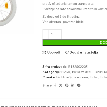
protiv oštećenja tokom transporta.
Plaćanje na rate čekovima i kreditnim kartic
Za decu od 5 do 8 godina.
Vrlo okretan i povozan bicikl.
DOD
Uporedi
Dodaj u listu želja
Šifra proizvoda:
B182S02205
Kategorije:
Bicikli
,
Bicikli za decu
,
Bicikli 
Oznake:
bicikl dečiji
,
icecream
,
Polar
,
Pola
Share: