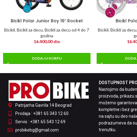
Bicikl Polar Junior Boy 16″ Rocket
Bicikl Pol
Bicikli
,
Bicikli za decu
,
Bicikli za decu od 4 do 7
Bicikli
,
Bicikli za decu
godina
g
16.400,00
din
16.4
DODAJ U KORPU
DODAJ
DOSTUPNOST PROI
Nastojimo da budemo
proizvoda, prikazu s
možemo garantovati
Patrijarha Gavrila 14 Beograd
kompletne i bez greš
Prodaja : +381 65 343 12 60
na sajtu su deo naš
Servis : +381 65 543 12 69
podrazumeva da su
trenutku.
probikebg@gmail.com