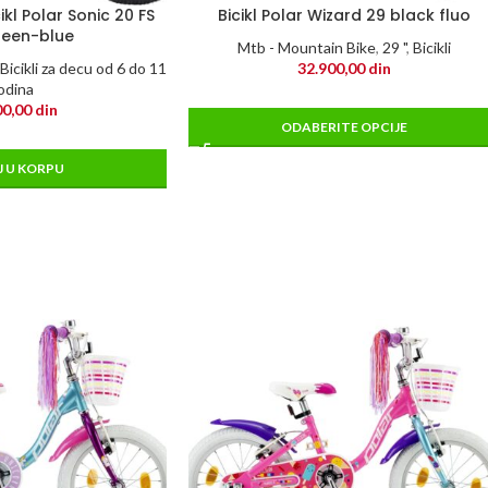
ikl Polar Sonic 20 FS
Bicikl Polar Wizard 29 black fluo
reen-blue
Mtb - Mountain Bike
,
29 "
,
Bicikli
Bicikli za decu od 6 do 11
32.900,00
din
odina
00,00
din
ODABERITE OPCIJE
 U KORPU