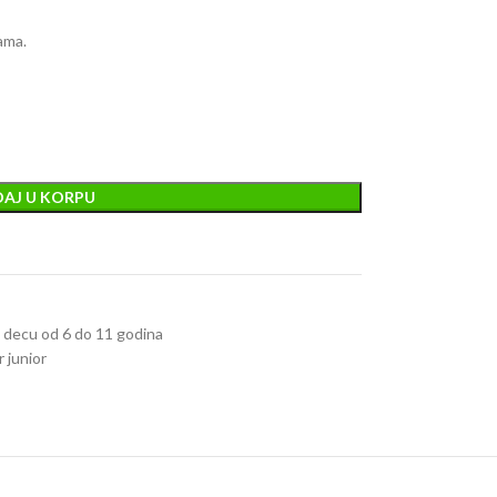
ama.
AJ U KORPU
za decu od 6 do 11 godina
r junior