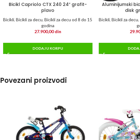
Bicikl Capriolo CTX 240 24″ grafit-
Aluminijumski bic
plavo
disk g
Bicikli
,
Bicikli za decu
,
Bicikli za decu od 8 do 15
Bicikli
,
Bicikli za decu
,
godina
g
27.900,00
din
29.9
DODAJ U KORPU
DODAJ
Povezani proizvodi