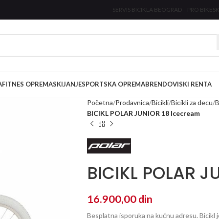
SERVIS BICIKLA BEOGRAD – PRO BIKE
SK
A
FITNES OPREMA
SKIJANJE
SPORTSKA OPREMA
BRENDOVI
SKI RENTA
Početna
Prodavnica
Bicikli
Bicikli za decu
B
BICIKL POLAR JUNIOR 18 Icecream
BICIKL POLAR J
16.900,00
din
Besplatna isporuka na kućnu adresu. Bicikl 