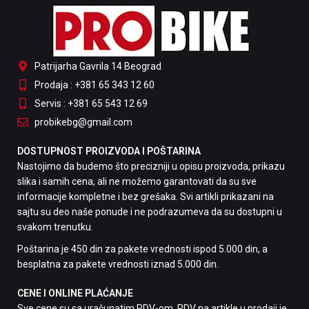
Patrijarha Gavrila 14 Beograd
Prodaja : +381 65 343 12 60
Servis : +381 65 543 12 69
probikebg@gmail.com
DOSTUPNOST PROIZVODA I POŠTARINA
Nastojimo da budemo što precizniji u opisu proizvoda, prikazu
slika i samih cena, ali ne možemo garantovati da su sve
informacije kompletne i bez grešaka. Svi artikli prikazani na
sajtu su deo naše ponude i ne podrazumeva da su dostupni u
svakom trenutku.
Poštarina je 450 din za pakete vrednosti ispod 5.000 din, a
besplatna za pakete vrednosti iznad 5.000 din.
CENE I ONLINE PLAĆANJE
Sve cene su sa uračunatim PDV-om. PDV na artikle u prodaji je