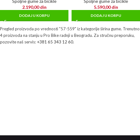
Spoljne gume za bicikle
Spoljne gume za bicikle
2.190,00
din
5.590,00
din
DODAJ U KORPU
DODAJ U KORPU
Pregled proizvoda po vrednosti "57-559" iz kategorije širina gume. Trenutno
4 proizvoda na stanju u Pro Bike radnji u Beogradu. Za stručnu preporuku,
pozovite naš servis:
+381 65 343 12 60
.