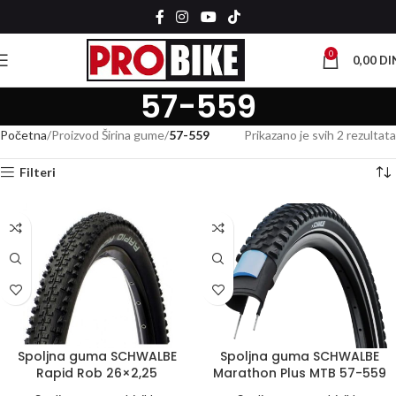
0
0,00
DI
57-559
Početna
Proizvod Širina gume
57-559
Prikazano je svih 2 rezultata
Filteri
Spoljna guma SCHWALBE
Spoljna guma SCHWALBE
Rapid Rob 26×2,25
Marathon Plus MTB 57-559