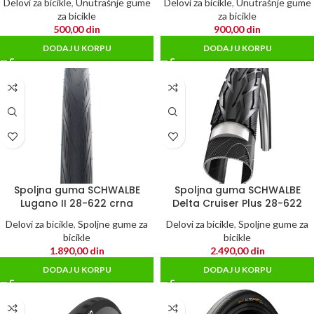
Delovi za bicikle
,
Unutrašnje gume
Delovi za bicikle
,
Unutrašnje gume
za bicikle
za bicikle
500,00
din
900,00
din
DODAJ U KORPU
DODAJ U KORPU
Spoljna guma SCHWALBE
Spoljna guma SCHWALBE
Lugano II 28-622 crna
Delta Cruiser Plus 28-622
Delovi za bicikle
,
Spoljne gume za
Delovi za bicikle
,
Spoljne gume za
bicikle
bicikle
1.890,00
din
2.490,00
din
DODAJ U KORPU
DODAJ U KORPU