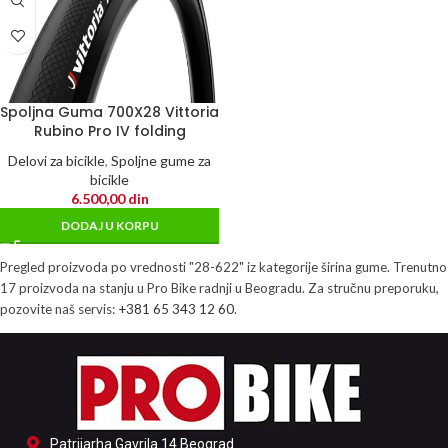
Spoljna Guma 700X28 Vittoria
Rubino Pro IV folding
Delovi za bicikle
,
Spoljne gume za
bicikle
6.500,00
din
DODAJ U KORPU
Pregled proizvoda po vrednosti "28-622" iz kategorije širina gume. Trenutno
17 proizvoda na stanju u Pro Bike radnji u Beogradu. Za stručnu preporuku,
pozovite naš servis:
+381 65 343 12 60
.
Patrijarha Gavrila 14 Beograd