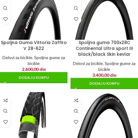
Spoljna Guma Vittoria Zaffiro
Spoljna guma 700x28C
V 28-622
Continental Ultra sport III
black/black Skin kevlar
Delovi za bicikle
,
Spoljne gume za
bicikle
Delovi za bicikle
,
Spoljne gume za
2.600,00
din
bicikle
3.400,00
din
DODAJ U KORPU
DODAJ U KORPU