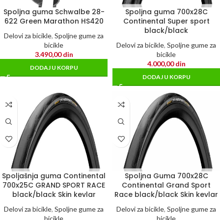
Spoljna guma Schwalbe 28-
Spoljna guma 700x28C
622 Green Marathon HS420
Continental Super sport
black/black
Delovi za bicikle
,
Spoljne gume za
bicikle
Delovi za bicikle
,
Spoljne gume za
3.490,00
din
bicikle
4.000,00
din
DODAJ U KORPU
DODAJ U KORPU
Spoljašnja guma Continental
Spoljna Guma 700x28C
700x25C GRAND SPORT RACE
Continental Grand Sport
black/black Skin kevlar
Race black/black Skin kevlar
Delovi za bicikle
,
Spoljne gume za
Delovi za bicikle
,
Spoljne gume za
bicikle
bicikle