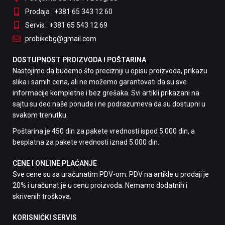
Prodaja : +381 65 343 12 60
Servis : +381 65 543 12 69
probikebg@gmail.com
DOSTUPNOST PROIZVODA I POŠTARINA
Nastojimo da budemo što precizniji u opisu proizvoda, prikazu
slika i samih cena, ali ne možemo garantovati da su sve
informacije kompletne i bez grešaka. Svi artikli prikazani na
sajtu su deo naše ponude i ne podrazumeva da su dostupni u
svakom trenutku.
Poštarina je 450 din za pakete vrednosti ispod 5.000 din, a
besplatna za pakete vrednosti iznad 5.000 din.
CENE I ONLINE PLAĆANJE
Sve cene su sa uračunatim PDV-om. PDV na artikle u prodaji je
20% i uračunat je u cenu proizvoda. Nemamo dodatnih i
skrivenih troškova.
KORISNIČKI SERVIS