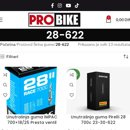
0
0,00
DI
28-622
Početna
Proizvod Širina gume
28-622
Prikazano je svih 13 rezultata
Filteri
NOVO
Unutrašnja guma IMPAC
Unutrašnja guma Pirelli 28
700×18/25 Presta ventil
700c 23-30-622