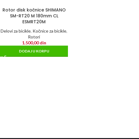
Rotor disk kočnice SHIMANO
SM-RT20 M 180mm CL
ESMRT20M
Delovi za bicikle
,
Kočnice za bicikle
,
Rotori
1.500,00
din
DODAJ U KORPU