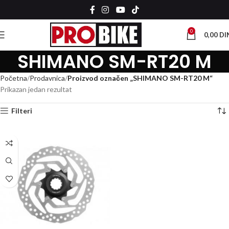
0
0,00
DI
SHIMANO SM-RT20 M
Početna
Prodavnica
Proizvod označen „SHIMANO SM-RT20 M“
Prikazan jedan rezultat
Filteri