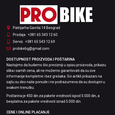
Patrijarha Gavrila 14 Beograd
Prodaja : +381 65 343 12 60
Servis : +381 65 543 12 69
probikebg@gmail.com
DOSTUPNOST PROIZVODA I POŠTARINA
Nastojimo da budemo što precizniji u opisu proizvoda, prikazu
slika i samih cena, ali ne možemo garantovati da su sve
informacije kompletne i bez grešaka. Svi artikli prikazani na
sajtu su deo naše ponude i ne podrazumeva da su dostupni u
svakom trenutku.
Poštarina je 450 din za pakete vrednosti ispod 5.000 din, a
besplatna za pakete vrednosti iznad 5.000 din.
CENE I ONLINE PLAĆANJE