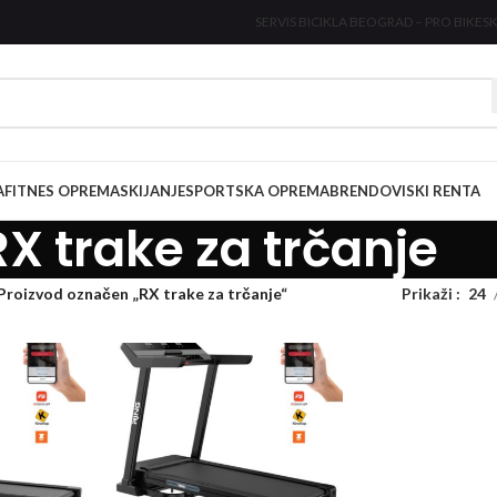
SERVIS BICIKLA BEOGRAD – PRO BIKE
SK
A
FITNES OPREMA
SKIJANJE
SPORTSKA OPREMA
BRENDOVI
SKI RENTA
RX trake za trčanje
Proizvod označen „RX trake za trčanje“
Prikaži
24