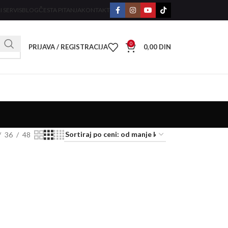
I SERVIS
BLOG
ČESTA PITANJA
KONTAKT
0
PRIJAVA / REGISTRACIJA
0,00
DIN
36
48