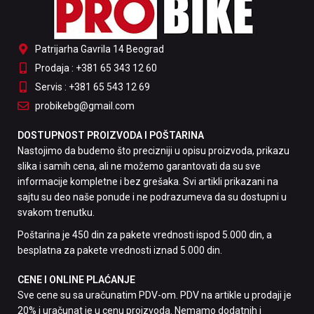
Patrijarha Gavrila 14 Beograd
Prodaja : +381 65 343 12 60
Servis : +381 65 543 12 69
probikebg@gmail.com
DOSTUPNOST PROIZVODA I POŠTARINA
Nastojimo da budemo što precizniji u opisu proizvoda, prikazu
slika i samih cena, ali ne možemo garantovati da su sve
informacije kompletne i bez grešaka. Svi artikli prikazani na
sajtu su deo naše ponude i ne podrazumeva da su dostupni u
svakom trenutku.
Poštarina je 450 din za pakete vrednosti ispod 5.000 din, a
besplatna za pakete vrednosti iznad 5.000 din.
CENE I ONLINE PLAĆANJE
Sve cene su sa uračunatim PDV-om. PDV na artikle u prodaji je
20% i uračunat je u cenu proizvoda. Nemamo dodatnih i