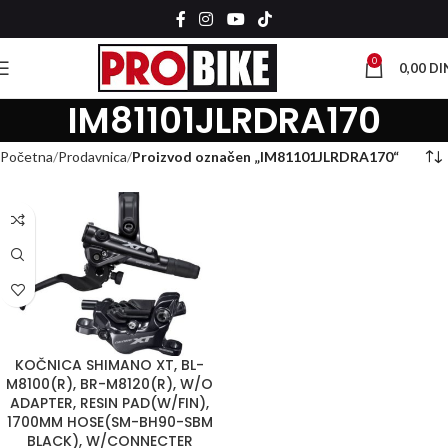
0
0,00
DI
IM81101JLRDRA170
Početna
Prodavnica
Proizvod označen „IM81101JLRDRA170“
KOČNICA SHIMANO XT, BL-
M8100(R), BR-M8120(R), W/O
ADAPTER, RESIN PAD(W/FIN),
1700MM HOSE(SM-BH90-SBM
BLACK), W/CONNECTER