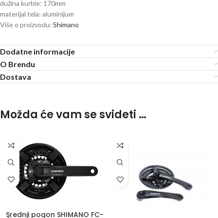
dužina kurble: 170mm
materijal tela: aluminijum
Više o proizvodu:
Shimano
Dodatne informacije
O Brendu
Dostava
Možda će vam se svideti …
Srednji pogon SHIMANO FC-