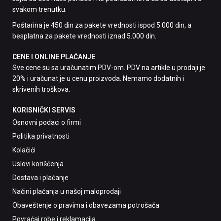
svakom trenutku.
Poštarina je 450 din za pakete vrednosti ispod 5.000 din, a
besplatna za pakete vrednosti iznad 5.000 din.
CENE I ONLINE PLAĆANJE
Sve cene su sa uračunatim PDV-om. PDV na artikle u prodaji je
20% i uračunat je u cenu proizvoda. Nemamo dodatnih i
skrivenih troškova.
KORISNIČKI SERVIS
Osnovni podaci o firmi
Politika privatnosti
Kolačići
Uslovi korišćenja
Dostava i plaćanje
Načini plaćanja u našoj maloprodaji
Obaveštenje o pravima i obavezama potrošača
Povraćaj robe i reklamacija