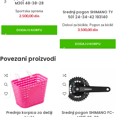
M301 48-38-28
Sportska oprema
Srednji pogon SHIMANO TY
2.500,00
din
501 24-34-42 193140
Delovi za bicikle
,
Pogon za bicikl
3.500,00
din
DODAJ U KORPU
DODAJ U KORPU
Povezani proizvodi
Prednja korpica za dečiji
Srednji pogon SHIMANO FC-