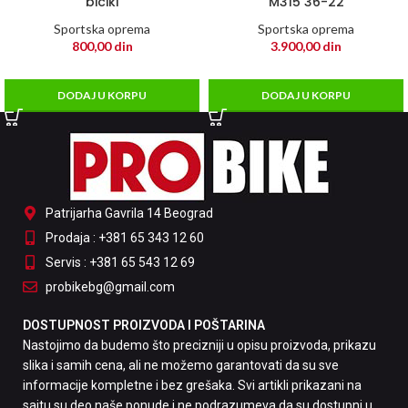
bicikl
M315 36-22
Sportska oprema
Sportska oprema
800,00
din
3.900,00
din
DODAJ U KORPU
DODAJ U KORPU
Patrijarha Gavrila 14 Beograd
Prodaja : +381 65 343 12 60
Servis : +381 65 543 12 69
probikebg@gmail.com
DOSTUPNOST PROIZVODA I POŠTARINA
Nastojimo da budemo što precizniji u opisu proizvoda, prikazu
slika i samih cena, ali ne možemo garantovati da su sve
informacije kompletne i bez grešaka. Svi artikli prikazani na
sajtu su deo naše ponude i ne podrazumeva da su dostupni u