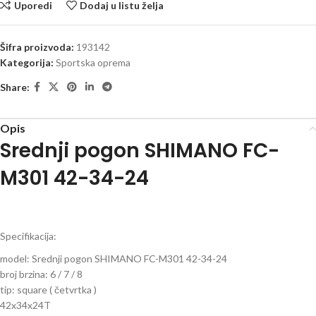
Uporedi
Dodaj u listu želja
Šifra proizvoda:
193142
Kategorija:
Sportska oprema
Share:
Opis
Srednji pogon SHIMANO FC-
M301 42-34-24
Specifikacija:
model: Srednji pogon SHIMANO FC-M301 42-34-24
broj brzina: 6 / 7 / 8
tip: square ( četvrtka )
42x34x24T