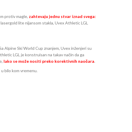
om protiv magle,
zahtevaju jednu stvar iznad svega:
 lasergold lite nijansom stakla, Uvex Athletic LGL
 Sa Alpine Ski World Cup znanjem, Uvex inženjeri su
 Athletic LGL je konstruisan na takav način da ga
ne,
lako se može nositi preko korektivnih naočara
.
a u bilo kom vremenu.