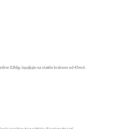
ine 0,86g, ispaljuje na staklo brzinom od 45m/s
šenje naočara bez pritiska ili nelagodnosti.