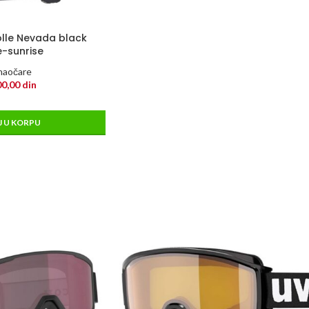
olle Nevada black
-sunrise
 naočare
00,00
din
 U KORPU