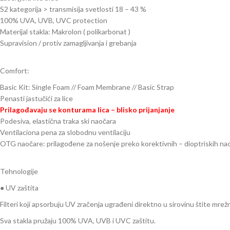
S2 kategorija > transmisija svetlosti 18 – 43 %
100% UVA, UVB, UVC protection
Materijal stakla: Makrolon ( polikarbonat )
Supravision / protiv zamagljivanja i grebanja
Comfort:
Basic Kit: Single Foam // Foam Membrane // Basic Strap
Penasti jastučići za lice
Prilagođavaju se konturama lica – blisko prijanjanje
Podesiva, elastična traka ski naočara
Ventilaciona pena za slobodnu ventilaciju
OTG naočare: prilagođene za nošenje preko korektivnih – dioptriskih na
Tehnologije
● UV zaštita
Filteri koji apsorbuju UV zračenja ugrađeni direktno u sirovinu štite mre
Sva stakla pružaju 100% UVA, UVB i UVC zaštitu.