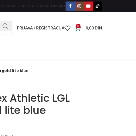
I SERVIS
BLOG
ČESTA PITANJA
KONTAKT
0
PRIJAVA / REGISTRACIJA
0,00
DIN
rgold lite blue
x Athletic LGL
lite blue