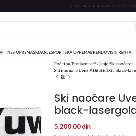
SERVIS BICIKLA BEOGRAD – PRO BIKE
SK
A
FITNES OPREMA
SKIJANJE
SPORTSKA OPREMA
BRENDOVI
SKI RENTA
Početna
Prodavnica
Skijanje
Ski naočare
Ski naočare Uvex Athletic LGL black-lase
Ski naočare Uve
black-lasergold 
5.200,00
din