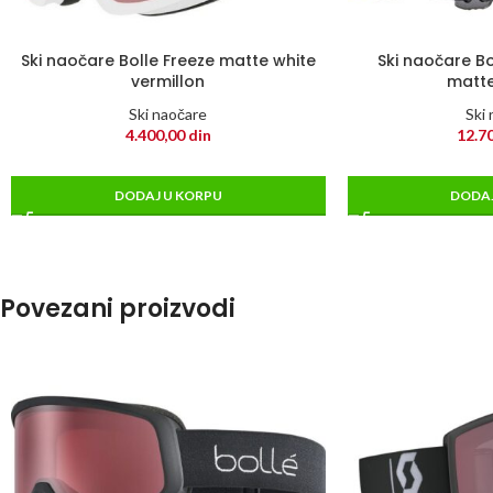
Ski naočare Bolle Freeze matte white
Ski naočare B
vermillon
matte
Ski naočare
Ski
4.400,00
din
12.7
DODAJ U KORPU
DODAJ
Povezani proizvodi