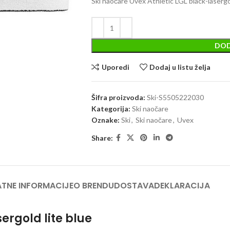
Ski naočare Uvex Athletic LGL black-lasergol
DOD
Uporedi
Dodaj u listu želja
Šifra proizvoda:
Ski-S5505222030
Kategorija:
Ski naočare
Oznake:
Ski
,
Ski naočare
,
Uvex
Share:
TNE INFORMACIJE
O BRENDU
DOSTAVA
DEKLARACIJA
ergold lite blue