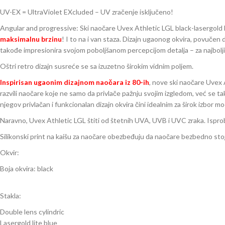
UV-EX = UltraViolet EXcluded – UV zračenje isključeno!
Angular and progressive: Ski naočare Uvex Athletic LGL black-lasergold li
maksimalnu brzinu
! I to na i van staza. Dizajn ugaonog okvira, povučen 
takođe impresionira svojom poboljšanom percepcijom detalja – za najbolji 
Oštri retro dizajn susreće se sa izuzetno širokim vidnim poljem.
Inspirisan ugaonim dizajnom naočara iz 80-ih
, nove ski naočare Uvex 
razvili naočare koje ne samo da privlače pažnju svojim izgledom, već se ta
njegov privlačan i funkcionalan dizajn okvira čini idealnim za širok izbor 
Naravno, Uvex Athletic LGL štiti od štetnih UVA, UVB i UVC zraka. Ispro
Silikonski print na kaišu za naočare obezbeđuju da naočare bezbedno stoje 
Okvir:
Boja okvira: black
Stakla:
Double lens cylindric
Lasergold lite blue