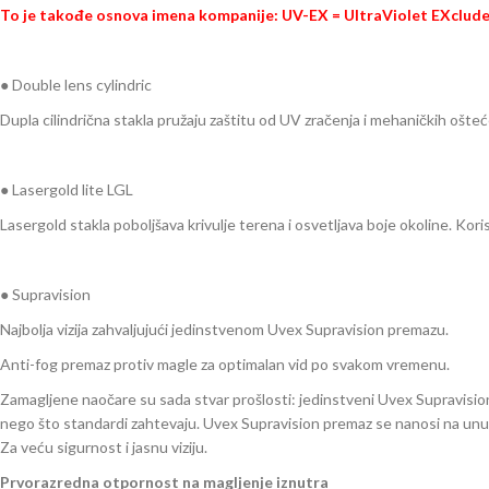
To je takođe osnova imena kompanije: UV-EX = UltraViolet EXclude
● Double lens cylindric
Dupla cilindrična stakla pružaju zaštitu od UV zračenja i mehaničkih oštec
● Lasergold lite LGL
Lasergold stakla poboljšava krivulje terena i osvetljava boje okoline. Koris
● Supravision
Najbolja vizija zahvaljujući jedinstvenom Uvex Supravision premazu.
Anti-fog premaz protiv magle za optimalan vid po svakom vremenu.
Zamagljene naočare su sada stvar prošlosti: jedinstveni Uvex Supravisio
nego što standardi zahtevaju. Uvex Supravision premaz se nanosi na unutr
Za veću sigurnost i jasnu viziju.
Prvorazredna otpornost na magljenje iznutra