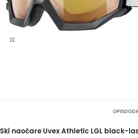
Kliknite za uvećanje
OPIS
DODA
Ski naočare Uvex Athletic LGL black-las