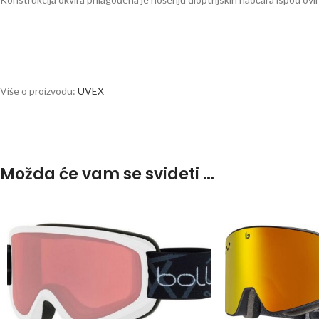
Više o proizvodu:
UVEX
Možda će vam se svideti …