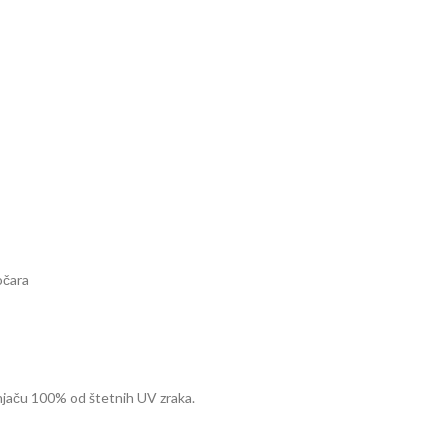
očara
žnjaču 100% od štetnih UV zraka.