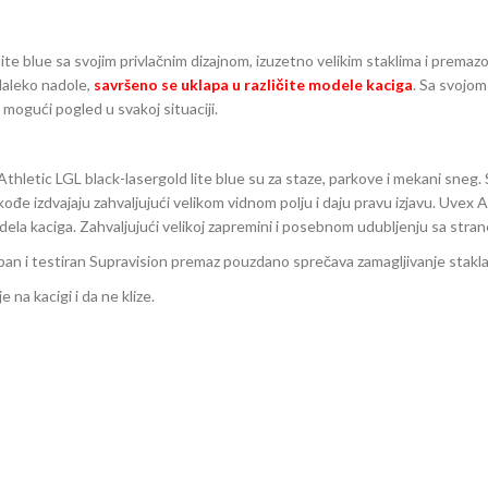
te blue sa svojim privlačnim dizajnom, izuzetno velikim staklima i premaz
daleko nadole,
savršeno se uklapa u različite modele kaciga
. Sa svojom
mogući pogled u svakoj situaciji.
Athletic LGL black-lasergold lite blue su za staze, parkove i mekani sneg.
kođe izdvajaju zahvaljujući velikom vidnom polju i daju pravu izjavu. Uvex
modela kaciga. Zahvaljujući velikoj zapremini i posebnom udubljenju sa stra
ban i testiran Supravision premaz pouzdano sprečava zamagljivanje stakl
na kacigi i da ne klize.