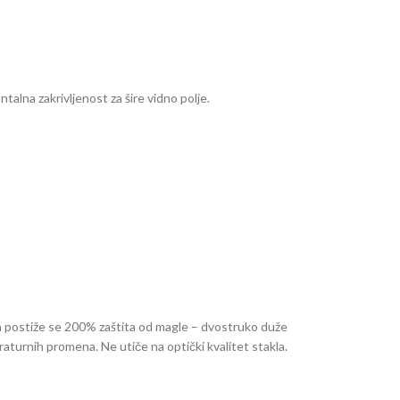
talna zakrivljenost za šire vidno polje.
ja postiže se 200% zaštita od magle – dvostruko duže
aturnih promena. Ne utiče na optički kvalitet stakla.