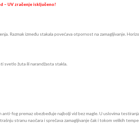
d – UV zračenje isključeno!
́enja. Razmak između stakala povećava otpornost na zamagljivanje. Horizon
ti svetlo žuta ili narandžasta stakla.
n anti-fog premaz obezbeđuje najbolji vid bez magle. U uslovima testiran
ašnju stranu naočara i sprečava zamagljivanje čak i tokom velikih temper