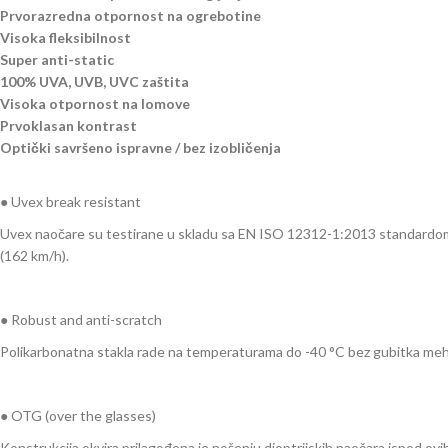
Prvorazredna otpornost na ogrebotine
Visoka fleksibilnost
Super anti-static
100% UVA, UVB, UVC zaštita
Visoka otpornost na lomove
Prvoklasan kontrast
Optički savršeno ispravne / bez izobličenja
● Uvex break resistant
Uvex naočare su testirane u skladu sa EN ISO 12312-1:2013 standardom. O
(162 km/h).
● Robust and anti-scratch
Polikarbonatna stakla rade na temperaturama do -40 °C bez gubitka mehan
● OTG (over the glasses)
Konstrukcija okvira prilagođena je nošenju dioptrijskih naočara ispod ovih 