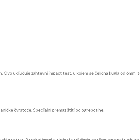
vo uključuje zahtevni impact test, u kojem se čelična kugla od 6mm, tež
ičke čvrstoće. Specijalni premaz štiti od ogrebotine.
ski naočara. Posebni izrezi u okviru i veći dizajn naočara omogućavaju no