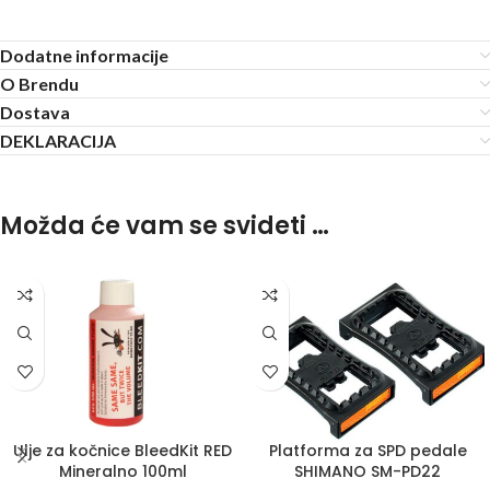
Dodatne informacije
O Brendu
Dostava
DEKLARACIJA
Možda će vam se svideti …
Ulje za kočnice BleedKit RED
Platforma za SPD pedale
Mineralno 100ml
SHIMANO SM-PD22