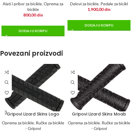
Alati i pribor za bicikle
,
Oprema za
Delovi za bicikle
,
Pedale za bicikl
bicikle
1.900,00
din
800,00
din
DODAJ U KORPU
DODAJ U KORPU
Povezani proizvodi
Gripovi Lizard Skins Logo
Gripovi Lizard Skins Moab
Oprema za bicikle
,
Ručke za bicikle
Oprema za bicikle
,
Ručke za bicikle
- Gripovi
- Gripovi