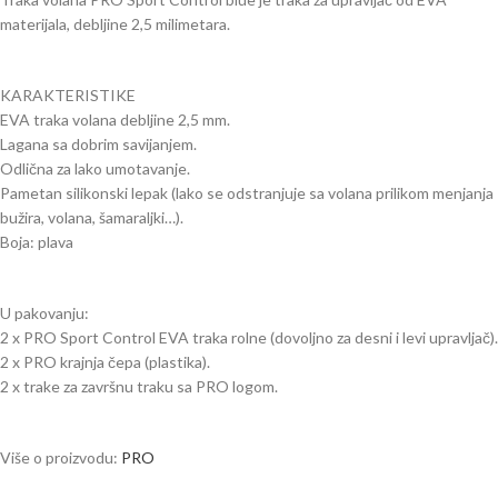
materijala, debljine 2,5 milimetara.
KARAKTERISTIKE
EVA traka volana debljine 2,5 mm.
Lagana sa dobrim savijanjem.
Odlična za lako umotavanje.
Pametan silikonski lepak (lako se odstranjuje sa volana prilikom menjanja
bužira, volana, šamaraljki…).
Boja: plava
U pakovanju:
2 x PRO Sport Control EVA traka rolne (dovoljno za desni i levi upravljač).
2 x PRO krajnja čepa (plastika).
2 x trake za završnu traku sa PRO logom.
Više o proizvodu:
PRO