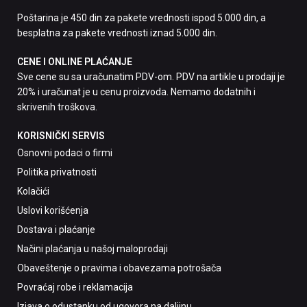
Poštarina je 450 din za pakete vrednosti ispod 5.000 din, a
besplatna za pakete vrednosti iznad 5.000 din.
CENE I ONLINE PLAĆANJE
Sve cene su sa uračunatim PDV-om. PDV na artikle u prodaji je
20% i uračunat je u cenu proizvoda. Nemamo dodatnih i
skrivenih troškova.
KORISNIČKI SERVIS
Osnovni podaci o firmi
Politika privatnosti
Kolačići
Uslovi korišćenja
Dostava i plaćanje
Načini plaćanja u našoj maloprodaji
Obaveštenje o pravima i obavezama potrošača
Povraćaj robe i reklamacija
Izjava o odustanku od ugovora na daljinu