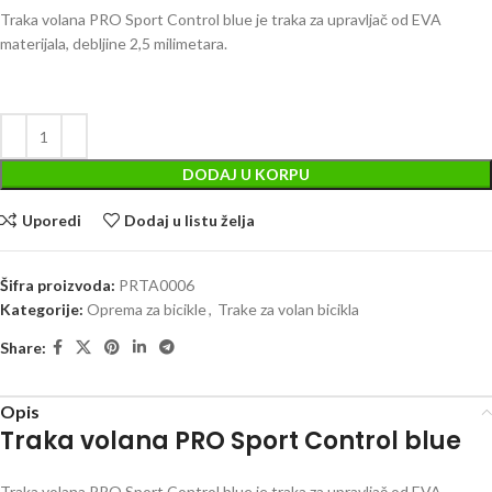
Traka volana PRO Sport Control blue je traka za upravljač od EVA
materijala, debljine 2,5 milimetara.
DODAJ U KORPU
Uporedi
Dodaj u listu želja
Šifra proizvoda:
PRTA0006
Kategorije:
Oprema za bicikle
,
Trake za volan bicikla
Share:
Opis
Traka volana PRO Sport Control blue
Traka volana PRO Sport Control blue je traka za upravljač od EVA