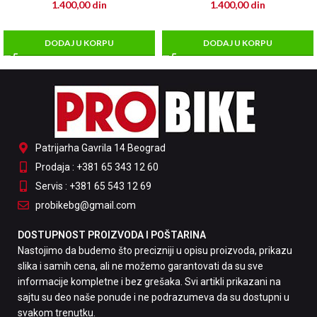
1.400,00
din
1.400,00
din
DODAJ U KORPU
DODAJ U KORPU
Patrijarha Gavrila 14 Beograd
Prodaja : +381 65 343 12 60
Servis : +381 65 543 12 69
probikebg@gmail.com
DOSTUPNOST PROIZVODA I POŠTARINA
Nastojimo da budemo što precizniji u opisu proizvoda, prikazu
slika i samih cena, ali ne možemo garantovati da su sve
informacije kompletne i bez grešaka. Svi artikli prikazani na
sajtu su deo naše ponude i ne podrazumeva da su dostupni u
svakom trenutku.