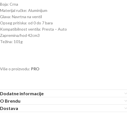
Boja: Crna
Materijal ručke: Aluminijum
Glava: Navrtna na ventil
Opseg pritiska: od 0 do 7 bara
Kompatibilnost ventila: Presta – Auto
Zapremina/hod 42cm3
Težina: 101g
Više o proizvodu:
PRO
Dodatne informacije
O Brendu
Dostava