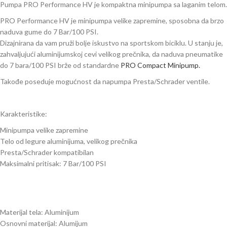
Pumpa PRO Performance HV je kompaktna minipumpa sa laganim telom.
PRO Performance HV je minipumpa velike zapremine, sposobna da brzo
naduva gume do 7 Bar/100 PSI.
Dizajnirana da vam pruži bolje iskustvo na sportskom biciklu. U stanju je,
zahvaljujući aluminijumskoj cevi velikog prečnika, da naduva pneumatike
do 7 bara/100 PSI brže od standardne
PRO Compact Minipump.
Takođe poseduje mogućnost da napumpa Presta/Schrader ventile.
Karakteristike:
Minipumpa velike zapremine
Telo od legure aluminijuma, velikog prečnika
Presta/Schrader kompatibilan
Maksimalni pritisak: 7 Bar/100 PSI
Materijal tela: Aluminijum
Osnovni materijal: Alumijum