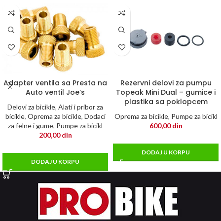
Adapter ventila sa Presta na
Rezervni delovi za pumpu
Auto ventil Joe’s
Topeak Mini Dual – gumice i
plastika sa poklopcem
Delovi za bicikle
,
Alati i pribor za
bicikle
,
Oprema za bicikle
,
Dodaci
Oprema za bicikle
,
Pumpe za bicikl
za felne i gume
,
Pumpe za bicikl
600,00
din
200,00
din
DODAJ U KORPU
DODAJ U KORPU