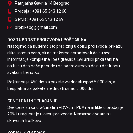
Patrijarha Gavrila 14 Beograd
Prodaja : +381 65 343 12 60
Servis : +381 65 543 12 69
probikebg@gmail.com
DOSTUPNOST PROIZVODA I POŠTARINA
Nastojimo da budemo što precizniji u opisu proizvoda, prikazu
slika i samih cena, ali ne možemo garantovati da su sve
informacije kompletne i bez grešaka. Svi artikli prikazani na
sajtu su deo naše ponude i ne podrazumeva da su dostupni u
svakom trenutku.
Poštarina je 450 din za pakete vrednosti ispod 5.000 din, a
besplatna za pakete vrednosti iznad 5.000 din.
CENE I ONLINE PLAĆANJE
Sve cene su sa uračunatim PDV-om. PDV na artikle u prodaji je
20% i uračunat je u cenu proizvoda. Nemamo dodatnih i
skrivenih troškova.