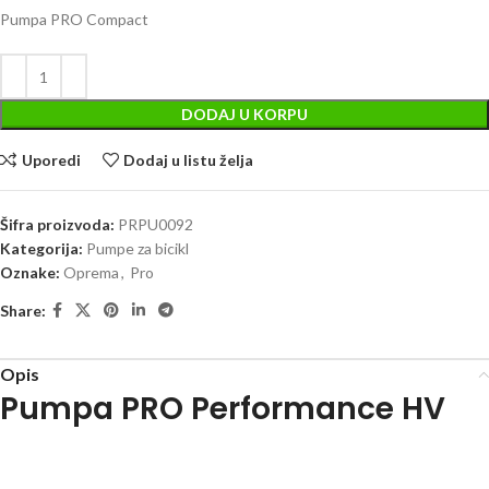
Pumpa PRO Compact
DODAJ U KORPU
Uporedi
Dodaj u listu želja
Šifra proizvoda:
PRPU0092
Kategorija:
Pumpe za bicikl
Oznake:
Oprema
,
Pro
Share:
Opis
Pumpa PRO Performance HV