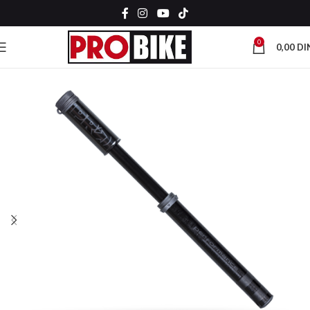
0
0,00
DI