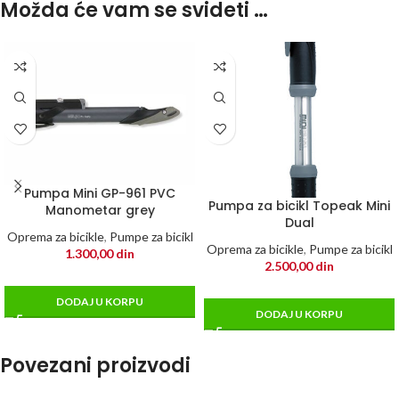
Možda će vam se svideti …
Pumpa Mini GP-961 PVC
Pumpa za bicikl Topeak Mini
Manometar grey
Dual
Oprema za bicikle
,
Pumpe za bicikl
Oprema za bicikle
,
Pumpe za bicikl
1.300,00
din
2.500,00
din
DODAJ U KORPU
DODAJ U KORPU
Povezani proizvodi