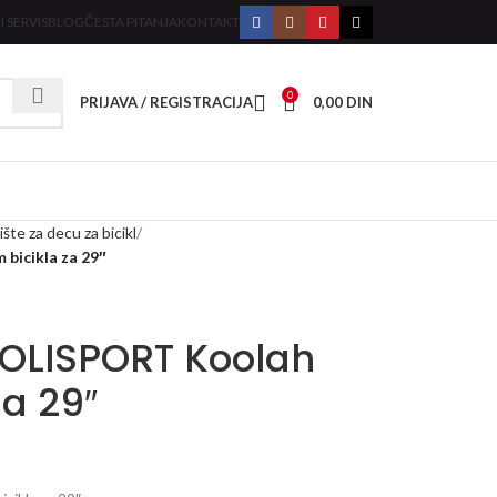
I SERVIS
BLOG
ČESTA PITANJA
KONTAKT
0
PRIJAVA / REGISTRACIJA
0,00
DIN
šte za decu za bicikl
bicikla za 29″
POLISPORT Koolah
za 29″