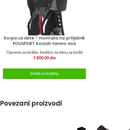
Korpa za dete – montaža na prtljažnik
POLISPORT Koolah tamno siva
Oprema za bicikle
,
Sedište za decu za bicikl
7.800,00
din
DODAJ U KORPU
Povezani proizvodi