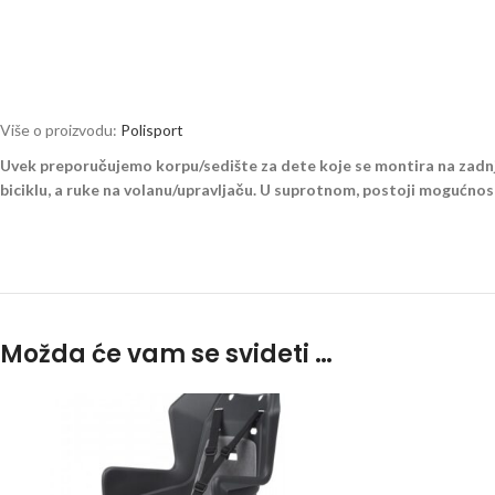
Više o proizvodu:
Polisport
Uvek preporučujemo korpu/sedište za dete koje se montira na zadnji k
biciklu, a ruke na volanu/upravljaču. U suprotnom, postoji mogućnost
Možda će vam se svideti …