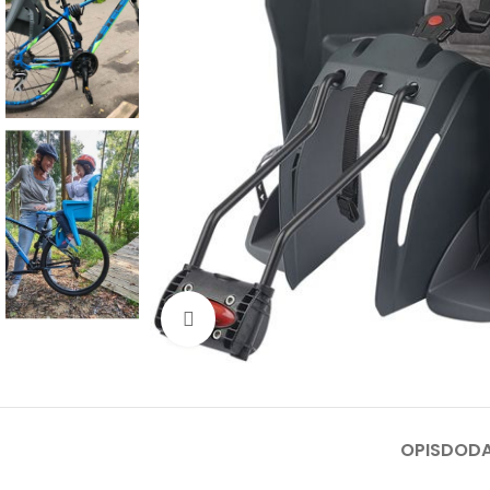
Kliknite za uvećanje
OPIS
DODA