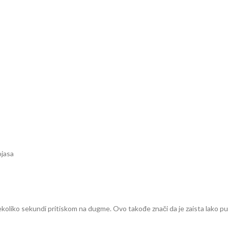
ojasa
koliko sekundi pritiskom na dugme. Ovo takođe znači da je zaista lako puto