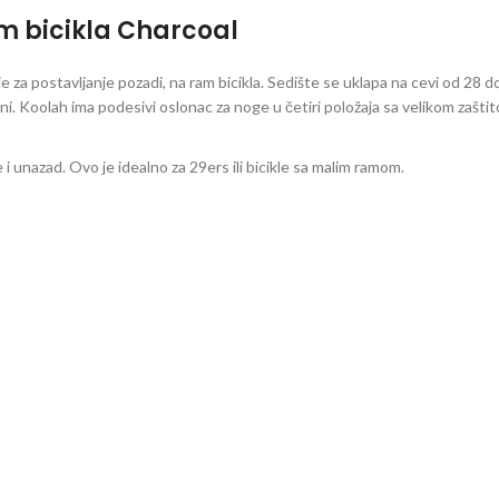
m bicikla Charcoal
e za postavljanje pozadi, na ram bicikla. Sedište se uklapa na cevi od 28 
ni. Koolah ima podesivi oslonac za noge u četiri položaja sa velikom zašti
i unazad. Ovo je idealno za 29ers ili bicikle sa malim ramom.