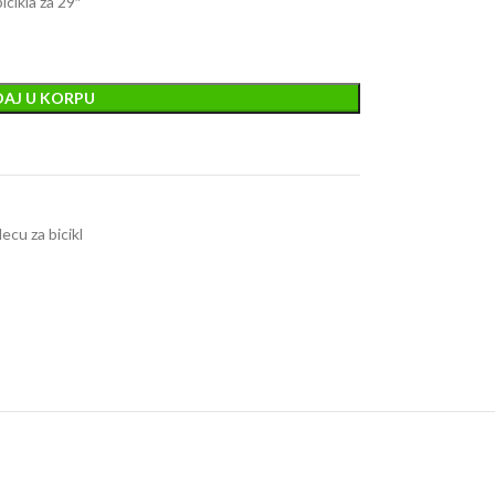
cikla za 29″
AJ U KORPU
ecu za bicikl