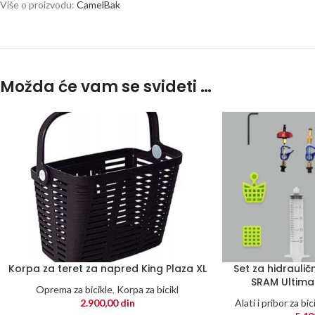
Više o proizvodu:
CamelBak
Možda će vam se svideti …
Korpa za teret za napred King Plaza XL
Set za hidraulič
SRAM Ultima
Oprema za bicikle
,
Korpa za bicikl
2.900,00
din
Alati i pribor za bic