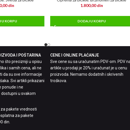
0,00
din
1.800,00
din
 U KORPU
DODAJ U KORPU
ZVODA I POŠTARINA
CENE I ONLINE PLAĆANJE
 što precizniji u opisu
Sve cene su sa uračunatim PDV-om. PDV n
lika i samih cena, ali ne
artikle u prodaji je 20% i uračunat je u cenu
 da su sve informacije
proizvoda. Nemamo dodatnih i skrivenih
aka. Svi artikli prikazani
troškova.
e ponude i ne
 dostupni u svakom
n za pakete vrednosti
besplatna za pakete
0 din.