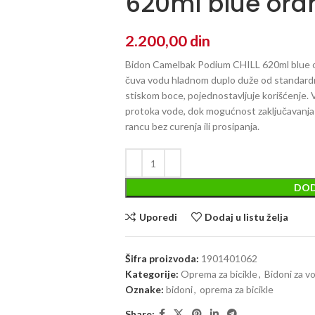
620ml blue ora
2.200,00
din
Bidon Camelbak Podium CHILL 620ml blue or
čuva vodu hladnom duplo duže od standardni
stiskom boce, pojednostavljuje korišćenje. V
protoka vode, dok mogućnost zaključavanja m
rancu bez curenja ili prosipanja.
DOD
Uporedi
Dodaj u listu želja
Šifra proizvoda:
1901401062
Kategorije:
Oprema za bicikle
,
Bidoni za v
Oznake:
bidoni
,
oprema za bicikle
Share: