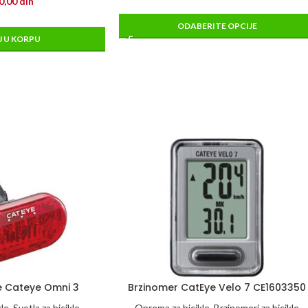
0,00
din
ODABERITE OPCIJE
 U KORPU
e Cateye Omni 3
Brzinomer CatEye Velo 7 CE1603350
kle
,
Svetla za bicikle
Oprema za bicikle
,
Brzinomeri za bicikle