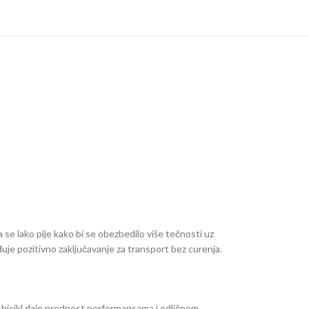
a se lako pije kako bi se obezbedilo više tečnosti uz
je pozitivno zaključavanje za transport bez curenja.
za bicikl daje prednost performansama i odličnom