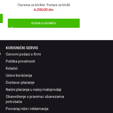
BeamR
Oprema za bicikle
,
Pumpe za bicikl
Oprema za bi
6.200,00
din
6
DODAJ U KORPU
DO
KORISNIČKI SERVIS
a
Osnovni podaci o firmi
Politika privatnosti
Kolačići
Uslovi korišćenja
Dostava i plaćanje
Načini plaćanja u našoj maloprodaji
Obaveštenje o pravima i obavezama
potrošača
Povraćaj robe i reklamacija