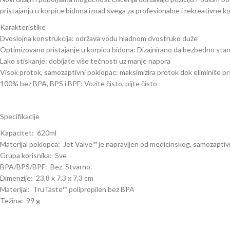
pristajanju u korpice bidona iznad svega za profesionalne i rekreativne ko
Karakteristike
Dvoslojna konstrukcija: održava vodu hladnom dvostruko duže
Optimizovano pristajanje u korpicu bidona: Dizajnirano da bezbedno stane
Lako stiskanje: dobijate više tečnosti uz manje napora
Visok protok, samozaptivni poklopac: maksimizira protok dok eliminiše pr
100% bez BPA, BPS i BPF: Vozite čisto, pijte čisto
Specifikacije
Kapacitet: 620ml
Materijal poklopca: Jet Valve™ je napravljen od medicinskog, samozaptiv
Grupa korisnika: Sve
BPA/BPS/BPF: Bez. Stvarno.
Dimenzije: 23,8 x 7,3 x 7,3 cm
Materijal: TruTaste™ polipropilen bez BPA
Težina: 99 g