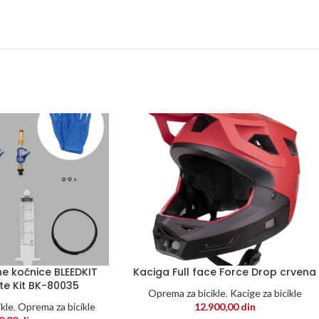
ne kočnice BLEEDKIT
Kaciga Full face Force Drop crvena
te Kit BK-80035
Oprema za bicikle
,
Kacige za bicikle
ikle
,
Oprema za bicikle
12.900,00
din