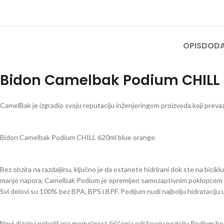
OPIS
DODA
Bidon Camelbak Podium CHILL 
CamelBak je izgradio svoju reputaciju inženjeringom proizvoda koji prevazi
Bidon Camelbak Podium CHILL 620ml blue orange
Bez obzira na razdaljinu, ključno je da ostanete hidrirani dok ste na biciklu
manje napora, Camelbak Podium je opremljen samozaptivnim poklopcem za ma
Svi delovi su 100% bez BPA, BPS i BPF. Podijum nudi najbolju hidrataciju u
Novi dizajn i poboljšana mogućnost čišćenja održavaju poziciju Podium bo