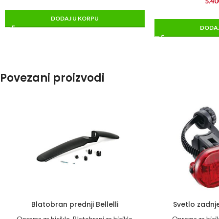
5.40
DODAJ U KORPU
DODAJ
Povezani proizvodi
Blatobran prednji Bellelli
Svetlo zadnj
Oprema za bicikle
,
Blatobrani za bicikle
Oprema za bici