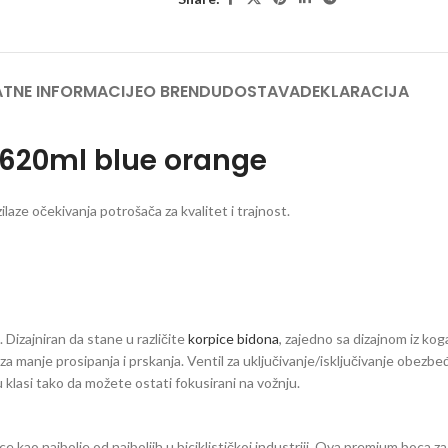
TNE INFORMACIJE
O BRENDU
DOSTAVA
DEKLARACIJA
620ml blue orange
laze očekivanja potrošača za kvalitet i trajnost.
. Dizajniran da stane u različite
korpice bidona
, zajedno sa dizajnom iz kog
nje prosipanja i prskanja. Ventil za uključivanje/isključivanje obezbeđu
 klasi tako da možete ostati fokusirani na vožnju.
ce kao najbolje od najboljih u biciklističkoj industriji. Ova premium boca 