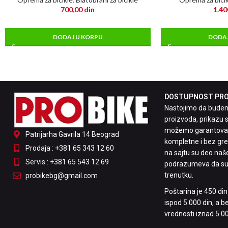
700,00
din
1.40
DODAJ U KORPU
DODAJ
DOSTUPNOST PROI
Nastojimo da budemo
proizvoda, prikazu s
možemo garantovati
Patrijarha Gavrila 14 Beograd
kompletne i bez greš
Prodaja : +381 65 343 12 60
na sajtu su deo naš
Servis : +381 65 543 12 69
podrazumeva da su
trenutku.
probikebg@gmail.com
Poštarina je 450 di
ispod 5.000 din, a 
vrednosti iznad 5.00