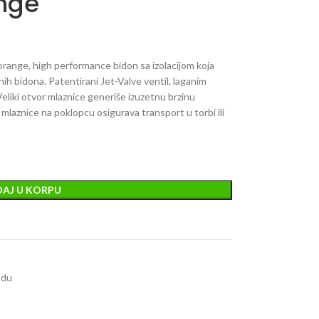
nge
ange, high performance bidon sa izolacijom koja
h bidona. Patentirani Jet-Valve ventil, laganim
eliki otvor mlaznice generiše izuzetnu brzinu
laznice na poklopcu osigurava transport u torbi ili
AJ U KORPU
odu