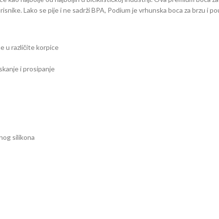
risnike. Lako se pije i ne sadrži BPA, Podium je vrhunska boca za brzu i po
 u različite korpice
skanje i prosipanje
nog silikona