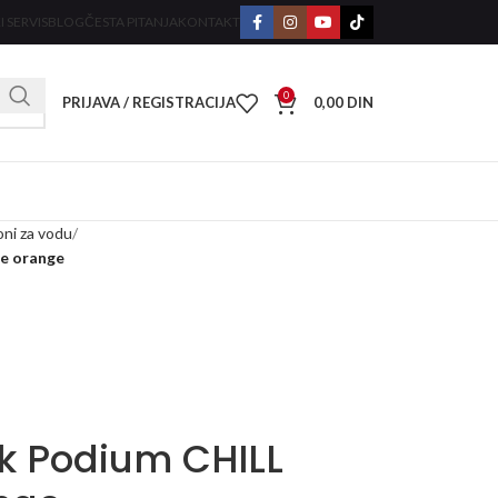
I SERVIS
BLOG
ČESTA PITANJA
KONTAKT
0
PRIJAVA / REGISTRACIJA
0,00
DIN
oni za vodu
e orange
k Podium CHILL