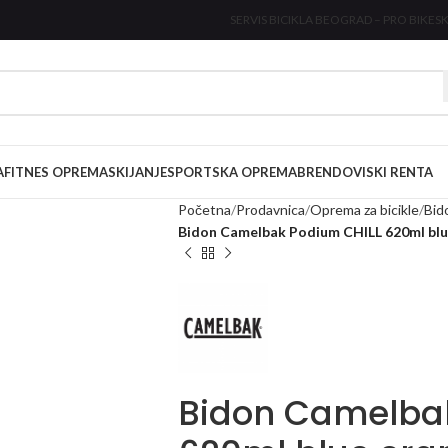
SERVIS BICIKLA BEOGRAD – PRO BIKE
SK
A
FITNES OPREMA
SKIJANJE
SPORTSKA OPREMA
BRENDOVI
SKI RENTA
Početna
Prodavnica
Oprema za bicikle
Bid
Bidon Camelbak Podium CHILL 620ml blu
Bidon Camelba