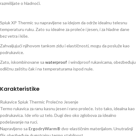
razmišljate o hladnoći.
Spiuk XP Thermic su napravljene sa idejom da održe idealnu telesnu
temperaturu ruku. Zato su idealne za proleće i jesen, i za hladne dane
bez vetra i kiše.
Zahvaljujući njihovom tankom zidu i elastičnosti, mogu da posluže kao
podrukavice.
Zato, iskombinovane sa
waterproof
i windproof rukavicama, obezbeđuju
odličnu zaštitu čak i na temperaturama ispod nule.
Karakteristike
Rukavice Spiuk Thermic Prolećno Jesenje
Termo rukavica za ranu kasnu jesen i rano proleće. Isto tako, idealna kao
podrukavica. Ide vrlo uz telo. Dugi deo oko zglobova za idealno
podešavanje na ruci.
Napravljeno sa
ErgodryWarm®
dvo-elastičnim materijalom. Unutrašnji
flis obezbeđuje dugotrajnu termo stabilnost.