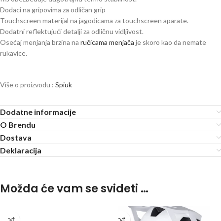
Dodaci na gripovima za odličan grip
Touchscreen materijal na jagodicama za touchscreen aparate.
Dodatni reflektujući detalji za odličnu vidljivost.
Osećaj menjanja brzina na
ručicama menjača
je skoro kao da nemate
rukavice.
Više o proizvodu :
Spiuk
Dodatne informacije
O Brendu
Dostava
Deklaracija
Možda će vam se svideti …