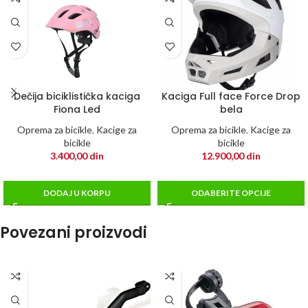
Dečija biciklistička kaciga
Kaciga Full face Force Drop
Fiona Led
bela
Oprema za bicikle
,
Kacige za
Oprema za bicikle
,
Kacige za
bicikle
bicikle
3.400,00
din
12.900,00
din
DODAJ U KORPU
ODABERITE OPCIJE
Povezani proizvodi