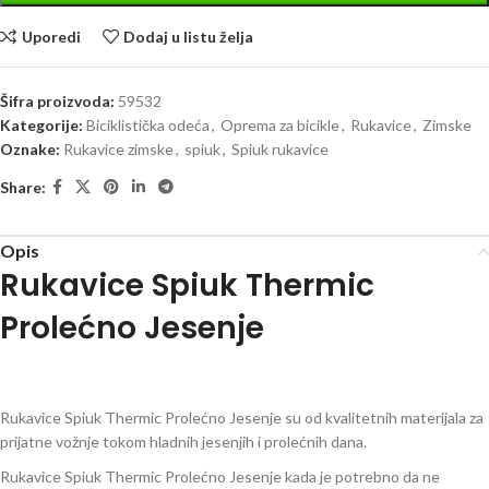
Uporedi
Dodaj u listu želja
Šifra proizvoda:
59532
Kategorije:
Biciklistička odeća
,
Oprema za bicikle
,
Rukavice
,
Zimske
Oznake:
Rukavice zimske
,
spiuk
,
Spiuk rukavice
Share:
Opis
Rukavice Spiuk Thermic
Prolećno Jesenje
Rukavice Spiuk Thermic Prolećno Jesenje su od kvalitetnih materijala za
prijatne vožnje tokom hladnih jesenjih i prolećnih dana.
Rukavice Spiuk Thermic Prolećno Jesenje kada je potrebno da ne