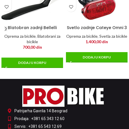
Blatobran zadnji Bellelli
Svetlo zadnje Cateye Omni 3
Oprema za bicikle
,
Blatobrani za
Oprema za bicikle
,
Svetla za bicikle
bicikle
1.400,00
din
700,00
din
DODAJ U KORPU
DODAJ U KORPU
Patrijarha Gavrila 14 Beograd
Prodaja : +381 65 343 12 60
Servis : +381 65 543 12 69