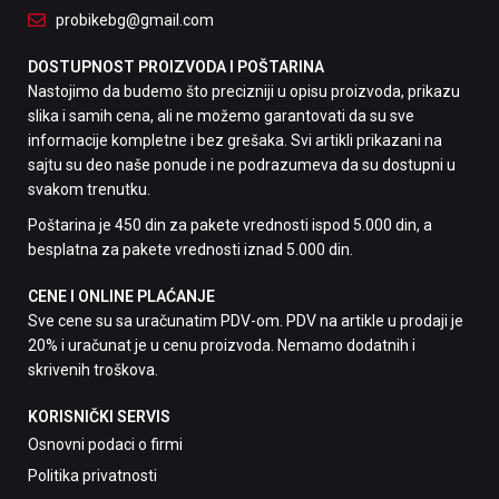
probikebg@gmail.com
DOSTUPNOST PROIZVODA I POŠTARINA
Nastojimo da budemo što precizniji u opisu proizvoda, prikazu
slika i samih cena, ali ne možemo garantovati da su sve
informacije kompletne i bez grešaka. Svi artikli prikazani na
sajtu su deo naše ponude i ne podrazumeva da su dostupni u
svakom trenutku.
Poštarina je 450 din za pakete vrednosti ispod 5.000 din, a
besplatna za pakete vrednosti iznad 5.000 din.
CENE I ONLINE PLAĆANJE
Sve cene su sa uračunatim PDV-om. PDV na artikle u prodaji je
20% i uračunat je u cenu proizvoda. Nemamo dodatnih i
skrivenih troškova.
KORISNIČKI SERVIS
Osnovni podaci o firmi
Politika privatnosti