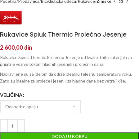
Početna
Prodavnica
Biciklistička odeća
Rukavice
Zimske
Rukavice Spiuk Thermic Prolećno Jesenje
2.600,00
din
Rukavice Spiuk Thermic Prolećno Jesenje od kvalitetnih materijala za
prijatne vožnje tokom hladnih jesenjih i prolećnih dana.
Napravljene su sa idejom da održe idealnu telesnu temperaturu ruku.
Zato su idealne za proleće i jesen, i za hladne dane bez vetra i kiše.
VELIČINA
DODAJ U KORPU