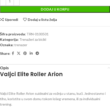
DODAJ U KORPU
Uporedi
Dodaj u listu želja
Šifra proizvoda:
TRN-0100501
Kategorija:
Trenažeri za bicikl
Oznaka:
trenazer
Share:
Opis
Valjci Elite Roller Arion
Valjci Elite Roller Arion suidealni za vožnju u stanu, kući. Jednostavno i
tiho, koristite u svom domu tokom lošeg vremena, ili za individualni
trening.