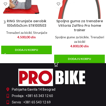
RING Strunjače aerobik
Spoljna guma za trenažere
100x50x3cm STR100503
Vittoria Zaffiro Pro home
trainer
Trenažeri za bicikl
,
Strunjače
4.500,00
din
Spoljne gume za bicikle
,
Trenažeri
za bicikl
4.800,00
din
DODAJ U KORPU
DODAJ U KORPU
Patrijarha Gavrila 14 Beograd
Prodaja : +381 65 343 12 60
Servis : +381 65 543 12 69