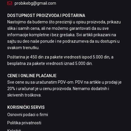
probikebg@gmail.com
DOSTUPNOST PROIZVODA I POŠTARINA
Nastojimo da budemo što precizniji u opisu proizvoda, prikazu
slika i samih cena, ali ne možemo garantovati da su sve
informacije kompletne i bez grešaka. Svi artikli prikazani na
sajtu su deo naše ponude i ne podrazumeva da su dostupni u
svakom trenutku.
Poštarina je 450 din za pakete vrednosti ispod 5.000 din, a
besplatna za pakete vrednosti iznad 5.000 din.
CENE I ONLINE PLAĆANJE
Sve cene su sa uračunatim PDV-om. PDV na artikle u prodaji je
20% i uračunat je u cenu proizvoda. Nemamo dodatnih i
skrivenih troškova.
KORISNIČKI SERVIS
Osnovni podaci o firmi
Politika privatnosti