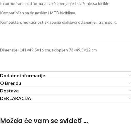
Inkorporirana platforma za lakše penjanje i silaženje sa bicikle
Kompatibilan sa drumskim i MTB biciklima.
Kompaktan, mogućnost sklapanja olakšava odlaganje i transport.
Dimenzije: 141×49,5×16 cm, sklopljen 73×49,5×22 cm
Dodatne informacije
O Brendu
Dostava
DEKLARACIJA
Možda će vam se svideti …