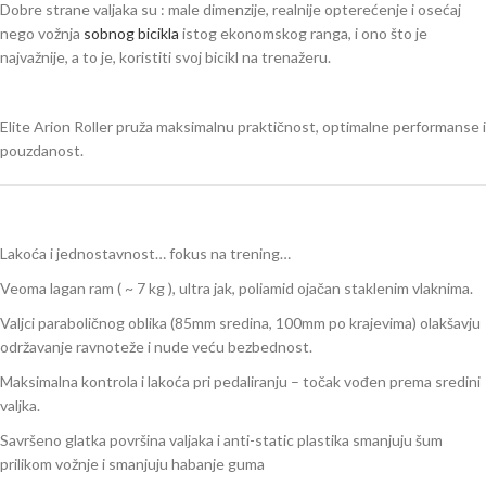
Dobre strane valjaka su : male dimenzije, realnije opterećenje i osećaj
nego vožnja
sobnog bicikla
istog ekonomskog ranga, i ono što je
najvažnije, a to je, koristiti svoj bicikl na trenažeru.
Elite Arion Roller pruža maksimalnu praktičnost, optimalne performanse i
pouzdanost.
Lakoća i jednostavnost… fokus na trening…
Veoma lagan ram ( ~ 7 kg ), ultra jak, poliamid ojačan staklenim vlaknima.
Valjci paraboličnog oblika (85mm sredina, 100mm po krajevima) olakšavju
održavanje ravnoteže i nude veću bezbednost.
Maksimalna kontrola i lakoća pri pedaliranju – točak vođen prema sredini
valjka.
Savršeno glatka površina valjaka i anti-static plastika smanjuju šum
prilikom vožnje i smanjuju habanje guma