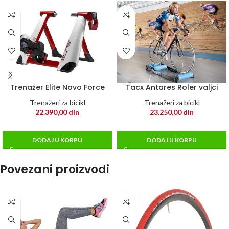
Trenažer Elite Novo Force
Tacx Antares Roler valjci
Trenažeri za bicikl
Trenažeri za bicikl
22.390,00
din
23.250,00
din
DODAJ U KORPU
DODAJ U KORPU
Povezani proizvodi