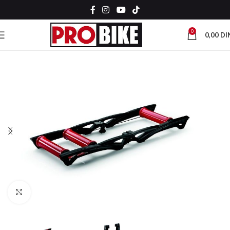
0
0,00
DI
Kliknite za uvećanje