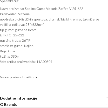
Specifikacija:
Naziv proizvoda: Spoljna Guma Vittoria Zaffiro V 25-622
Proizvođač: Vittoria
upotreba biciklističkih sportova: drumski bicikl, trening, takmičenje
veličina točkova: 28″ (622mm)
tip gume: guma sa žicom
ETRTO: 25-622
gustina trupa: 26TPI
smeša za gume: Najlon
Boja: Crna
težina: 380 g
šifra artikla proizvođača: 11A00304
Više o proizvodu:
vittoria
Dodatne informacije
O Brendu