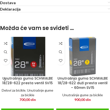
Dostava
Deklaracija
Možda će vam se svideti …
Unutrašnja guma SCHWALBE
Unutrašnja guma SCHWALBE
18/28-622 presta ventil SV15
18/28-622 duži presta ventil
– 60mm SV15
Delovi za bicikle
,
Unutrašnje gume
za bicikle
Unutrašnje gume za bicikle
700,00
din
900,00
din