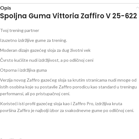
Opis
Spoljna Guma Vittoria Zaffiro V 25-622
Tvoj trening partner
Izuzetno izdržljive gume za trening.
Moderan dizajn gazećeg sloja za dug životni vek
Čvrsto kućište nudi izdržljivost, a po odličnoj ceni
Otporna i izdržljiva guma
Verzija novog Zaffiro gazećeg sloja sa krutim stranicama nudi mnoge od
istih osobina koje su postavile Zaffiro porodicu kao standard u treningu
performansi, ali po pristupačnoj ceni.
Koristeći isti profil gazećeg sloja kao i Zaffiro Pro, izdržljiva kruta
površina Zaffiro je najbolji izbor za svakodnevne gume po odličnoj ceni.