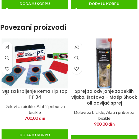
DODAJ U KORPU
DODAJ U KORPU
Povezani proizvodi
Set za krpljenje Rema Tip top
Sprej za odvijanje zapeklih
TT 04
vijaka, šrafova – Motip Shock
oil odvijač sprej
Delovi za bicikle
,
Alati i pribor za
bicikle
Delovi za bicikle
,
Alati i pribor za
700,00
din
bicikle
900,00
din
DODAJ U KORPU