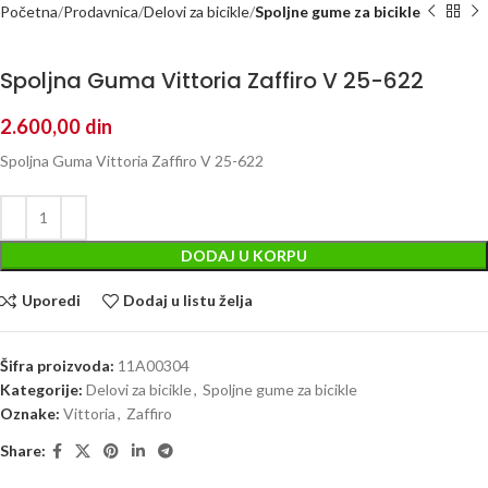
Početna
Prodavnica
Delovi za bicikle
Spoljne gume za bicikle
Spoljna Guma Vittoria Zaffiro V 25-622
2.600,00
din
Spoljna Guma Vittoria Zaffiro V 25-622
DODAJ U KORPU
Uporedi
Dodaj u listu želja
Šifra proizvoda:
11A00304
Kategorije:
Delovi za bicikle
,
Spoljne gume za bicikle
Oznake:
Vittoria
,
Zaffiro
Share: