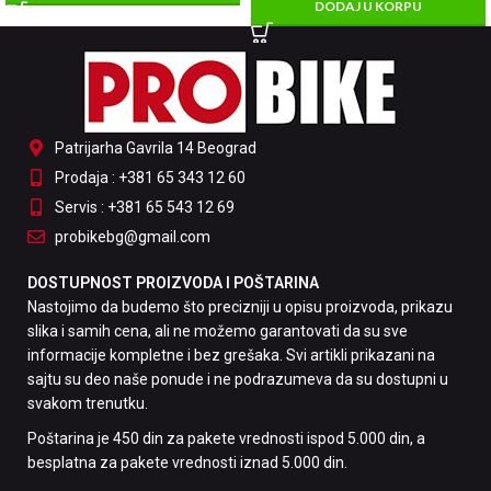
DODAJ U KORPU
Patrijarha Gavrila 14 Beograd
Prodaja : +381 65 343 12 60
Servis : +381 65 543 12 69
probikebg@gmail.com
DOSTUPNOST PROIZVODA I POŠTARINA
Nastojimo da budemo što precizniji u opisu proizvoda, prikazu
slika i samih cena, ali ne možemo garantovati da su sve
informacije kompletne i bez grešaka. Svi artikli prikazani na
sajtu su deo naše ponude i ne podrazumeva da su dostupni u
svakom trenutku.
Poštarina je 450 din za pakete vrednosti ispod 5.000 din, a
besplatna za pakete vrednosti iznad 5.000 din.