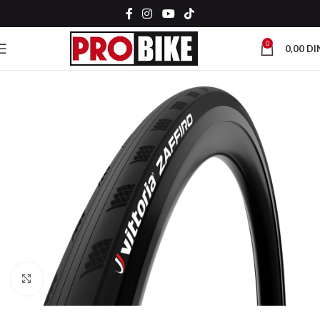
0
0,00
DI
Kliknite za uvećanje