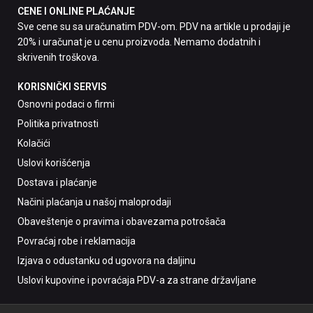
CENE I ONLINE PLAĆANJE
Sve cene su sa uračunatim PDV-om. PDV na artikle u prodaji je
20% i uračunat je u cenu proizvoda. Nemamo dodatnih i
skrivenih troškova.
KORISNIČKI SERVIS
Osnovni podaci o firmi
Politika privatnosti
Kolačići
Uslovi korišćenja
Dostava i plaćanje
Načini plaćanja u našoj maloprodaji
Obaveštenje o pravima i obavezama potrošača
Povraćaj robe i reklamacija
Izjava o odustanku od ugovora na daljinu
Uslovi kupovine i povraćaja PDV-a za strane državljane