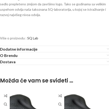
sedlo prepleteno zmijom da završimo logo. Tako se godinama sa velikim
uspehom odvija naša takozvana SQ-laboratorija, u kojoj se istraživanje i
razvoj najvišeg nivoa odvija.
Više o proizvodu :
SQ Lab
Dodatne informacije
O Brendu
Dostava
Možda će vam se svideti …