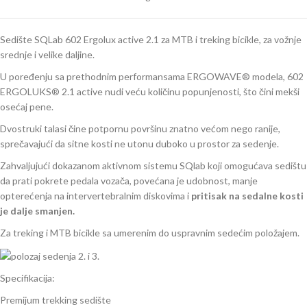
Sedište SQLab 602 Ergolux active 2.1 za MTB i treking bicikle, za vožnje
srednje i velike daljine.
U poređenju sa prethodnim performansama ERGOWAVE® modela, 602
ERGOLUKS® 2.1 active nudi veću količinu popunjenosti, što čini mekši
osećaj pene.
Dvostruki talasi čine potpornu površinu znatno većom nego ranije,
sprečavajući da sitne kosti ne utonu duboko u prostor za sedenje.
Zahvaljujući dokazanom aktivnom sistemu SQlab koji omogućava sedištu
da prati pokrete pedala vozača, povećana je udobnost, manje
opterećenja na intervertebralnim diskovima i
pritisak na sedalne kosti
je dalje smanjen.
Za treking i MTB bicikle sa umerenim do uspravnim sedećim položajem.
Specifikacija:
Premijum trekking sedište