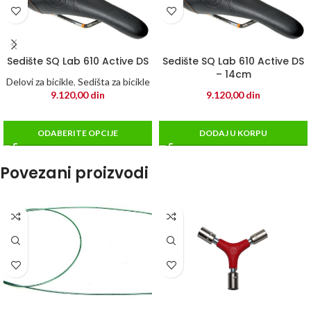
Sedište SQ Lab 610 Active DS
Sedište SQ Lab 610 Active DS
– 14cm
Delovi za bicikle
,
Sedišta za bicikle
9.120,00
din
9.120,00
din
ODABERITE OPCIJE
DODAJ U KORPU
Povezani proizvodi