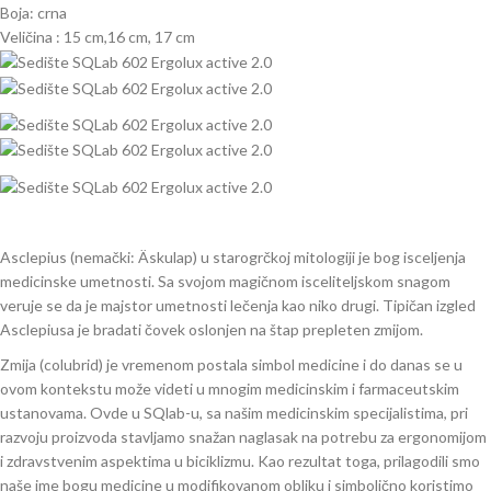
Boja: crna
Veličina : 15 cm,16 cm, 17 cm
Asclepius (nemački: Äskulap) u starogrčkoj mitologiji je bog isceljenja
medicinske umetnosti. Sa svojom magičnom isceliteljskom snagom
veruje se da je majstor umetnosti lečenja kao niko drugi. Tipičan izgled
Asclepiusa je bradati čovek oslonjen na štap prepleten zmijom.
Zmija (colubrid) je vremenom postala simbol medicine i do danas se u
ovom kontekstu može videti u mnogim medicinskim i farmaceutskim
ustanovama. Ovde u SQlab-u, sa našim medicinskim specijalistima, pri
razvoju proizvoda stavljamo snažan naglasak na potrebu za ergonomijom
i zdravstvenim aspektima u biciklizmu. Kao rezultat toga, prilagodili smo
naše ime bogu medicine u modifikovanom obliku i simbolično koristimo