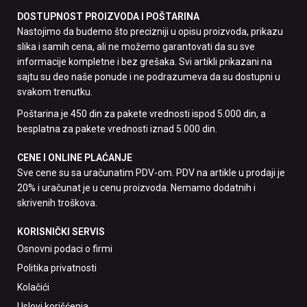
DOSTUPNOST PROIZVODA I POŠTARINA
Nastojimo da budemo što precizniji u opisu proizvoda, prikazu
slika i samih cena, ali ne možemo garantovati da su sve
informacije kompletne i bez grešaka. Svi artikli prikazani na
sajtu su deo naše ponude i ne podrazumeva da su dostupni u
svakom trenutku.
Poštarina je 450 din za pakete vrednosti ispod 5.000 din, a
besplatna za pakete vrednosti iznad 5.000 din.
CENE I ONLINE PLAĆANJE
Sve cene su sa uračunatim PDV-om. PDV na artikle u prodaji je
20% i uračunat je u cenu proizvoda. Nemamo dodatnih i
skrivenih troškova.
KORISNIČKI SERVIS
Osnovni podaci o firmi
Politika privatnosti
Kolačići
Uslovi korišćenja