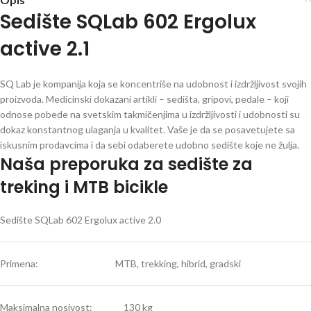
Sedište SQLab 602 Ergolux
active 2.1
SQ Lab je kompanija koja se koncentriše na udobnost i izdržljivost svojih
proizvoda. Medicinski dokazani artikli – sedišta, gripovi, pedale – koji
odnose pobede na svetskim takmičenjima u izdržljivosti i udobnosti su
dokaz konstantnog ulaganja u kvalitet. Vaše je da se posavetujete sa
iskusnim prodavcima i da sebi odaberete udobno sedište koje ne žulja.
Naša preporuka za sedište za
treking i MTB bicikle
Sedište SQLab 602 Ergolux active 2.0
Primena: MTB, trekking, hibrid, gradski
Maksimalna nosivost: 130 kg