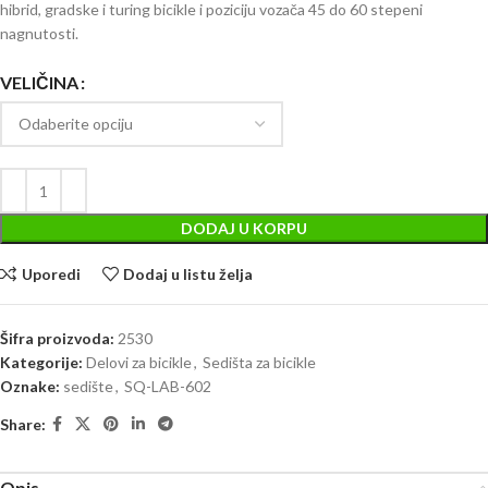
hibrid, gradske i turing bicikle i poziciju vozača 45 do 60 stepeni
nagnutosti.
VELIČINA
DODAJ U KORPU
Uporedi
Dodaj u listu želja
Šifra proizvoda:
2530
Kategorije:
Delovi za bicikle
,
Sedišta za bicikle
Oznake:
sedište
,
SQ-LAB-602
Share:
Opis