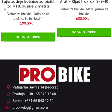
Sajla zadnje kočnice za bicikl,
Alat – Ključ trokraki 8-9-10
za MTB, dužine 2 metra
Delovi za bicikle
,
Alati i pribor za
Delovi za bicikle
,
Kočnice za
bicikle
bicikle
,
Sajle i bužiri
600,00
din
100,00
din
DODAJ U KORPU
DODAJ U KORPU
Patrijarha Gavrila 14 Beograd
Prodaja : +381 65 343 12 60
Servis : +381 65 543 12 69
probikebg@gmail.com