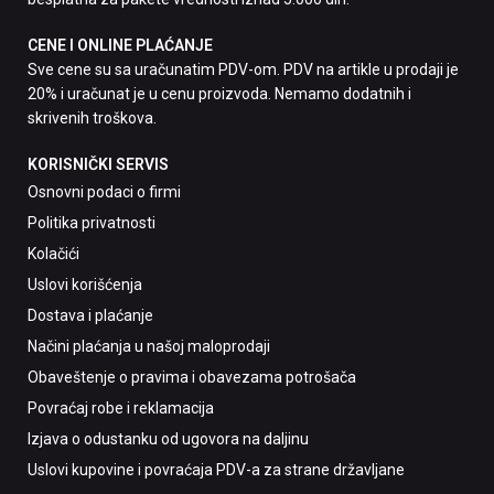
CENE I ONLINE PLAĆANJE
Sve cene su sa uračunatim PDV-om. PDV na artikle u prodaji je
20% i uračunat je u cenu proizvoda. Nemamo dodatnih i
skrivenih troškova.
KORISNIČKI SERVIS
Osnovni podaci o firmi
Politika privatnosti
Kolačići
Uslovi korišćenja
Dostava i plaćanje
Načini plaćanja u našoj maloprodaji
Obaveštenje o pravima i obavezama potrošača
Povraćaj robe i reklamacija
Izjava o odustanku od ugovora na daljinu
Uslovi kupovine i povraćaja PDV-a za strane državljane