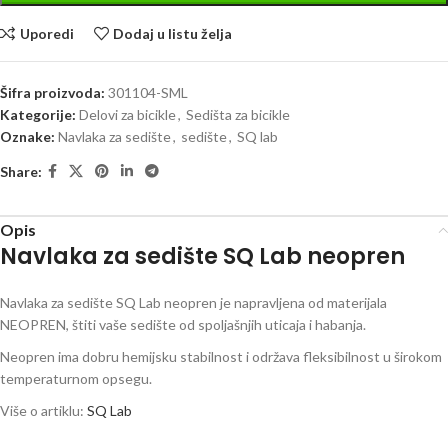
Uporedi
Dodaj u listu želja
Šifra proizvoda:
301104-SML
Kategorije:
Delovi za bicikle
,
Sedišta za bicikle
Oznake:
Navlaka za sedište
,
sedište
,
SQ lab
Share:
Opis
Navlaka za sedište SQ Lab neopren
Navlaka za sedište SQ Lab neopren je napravljena od materijala
NEOPREN, štiti vaše sedište od spoljašnjih uticaja i habanja.
Neopren ima dobru hemijsku stabilnost i održava fleksibilnost u širokom
temperaturnom opsegu.
Više o artiklu:
SQ Lab