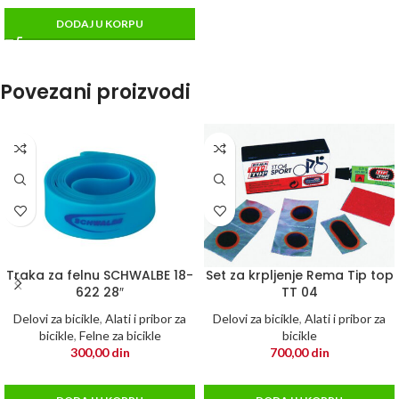
DODAJ U KORPU
Povezani proizvodi
Traka za felnu SCHWALBE 18-
Set za krpljenje Rema Tip top
622 28″
TT 04
Delovi za bicikle
,
Alati i pribor za
Delovi za bicikle
,
Alati i pribor za
bicikle
,
Felne za bicikle
bicikle
300,00
din
700,00
din