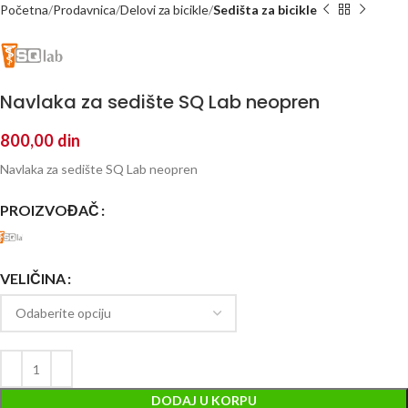
Početna
Prodavnica
Delovi za bicikle
Sedišta za bicikle
Navlaka za sedište SQ Lab neopren
800,00
din
Navlaka za sedište SQ Lab neopren
PROIZVOĐAČ
VELIČINA
DODAJ U KORPU