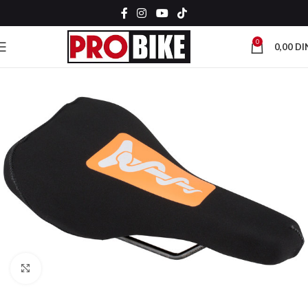
0
0,00
DI
Kliknite za uvećanje