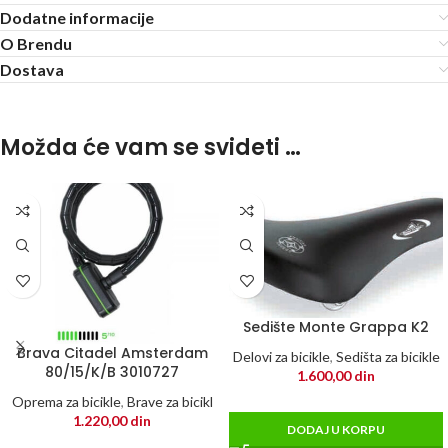
Dodatne informacije
O Brendu
Dostava
Možda će vam se svideti …
Sedište Monte Grappa K2
Brava Citadel Amsterdam
Delovi za bicikle
,
Sedišta za bicikle
80/15/K/B 3010727
1.600,00
din
Oprema za bicikle
,
Brave za bicikl
1.220,00
din
DODAJ U KORPU