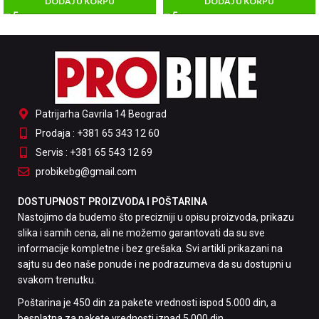
DODAJ U KORPU
DODAJ U KORPU
Patrijarha Gavrila 14 Beograd
Prodaja : +381 65 343 12 60
Servis : +381 65 543 12 69
probikebg@gmail.com
DOSTUPNOST PROIZVODA I POŠTARINA
Nastojimo da budemo što precizniji u opisu proizvoda, prikazu
slika i samih cena, ali ne možemo garantovati da su sve
informacije kompletne i bez grešaka. Svi artikli prikazani na
sajtu su deo naše ponude i ne podrazumeva da su dostupni u
svakom trenutku.
Poštarina je 450 din za pakete vrednosti ispod 5.000 din, a
besplatna za pakete vrednosti iznad 5.000 din.