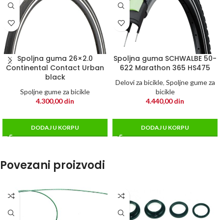
Spoljna guma 26×2.0
Spoljna guma SCHWALBE 50-
Continental Contact Urban
622 Marathon 365 HS475
black
Delovi za bicikle
,
Spoljne gume za
Spoljne gume za bicikle
bicikle
4.300,00
din
4.440,00
din
DODAJ U KORPU
DODAJ U KORPU
Povezani proizvodi