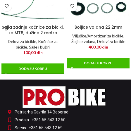
Sajla zadnje kočnice za bicikl,
Šoljice volana 22.2mm
za MTB, dužine 2 metra
Viljuške/Amortizeri za bicikle
,
Delovi za bicikle
,
Kočnice za
Šoljice volana
,
Delovi za bicikle
bicikle
,
Sajle i bužiri
400,00
din
100,00
din
DODAJ U KORPU
DODAJ U KORPU
Patrijarha Gavrila 14 Beograd
Prodaja : +381 65 343 12 60
Servis : +381 65 543 12 69