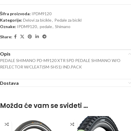
Šifra proizvoda:
IPDM9120
Kategorije:
Delovi za bicikle
,
Pedale za bicikl
Oznake:
IPDM9120
,
pedale
,
Shimano
Share:
Opis
PEDALE SHIMANO PD-M9120 XTR SPD PEDALE SHIMANO W/O
REFLECTOR W/CLEAT(SM-SH51) IND.PACK
Dostava
Možda će vam se svideti …