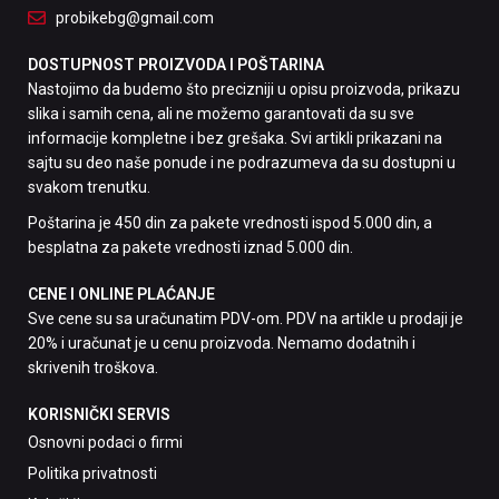
probikebg@gmail.com
DOSTUPNOST PROIZVODA I POŠTARINA
Nastojimo da budemo što precizniji u opisu proizvoda, prikazu
slika i samih cena, ali ne možemo garantovati da su sve
informacije kompletne i bez grešaka. Svi artikli prikazani na
sajtu su deo naše ponude i ne podrazumeva da su dostupni u
svakom trenutku.
Poštarina je 450 din za pakete vrednosti ispod 5.000 din, a
besplatna za pakete vrednosti iznad 5.000 din.
CENE I ONLINE PLAĆANJE
Sve cene su sa uračunatim PDV-om. PDV na artikle u prodaji je
20% i uračunat je u cenu proizvoda. Nemamo dodatnih i
skrivenih troškova.
KORISNIČKI SERVIS
Osnovni podaci o firmi
Politika privatnosti