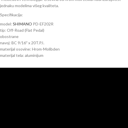
jednaku modelima višeg kvaliteta.
Specifikacija:
model:
SHIMANO
PD-EF202R
tip: Off-Road (Flat Pedal)
obostrane
navoj: BC 9/16″ x 20T.P.I.
materijal osovine: Hrom-Molibden
materijal tela: aluminijum