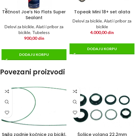
Tečnost Joe’s No Flats Super
Topeak Mini 18+ set alata
Sealant
Delovi za bicikle
,
Alati i pribor za
Delovi za bicikle
,
Alati i pribor za
bicikle
bicikle
,
Tubeless
4.000,00
din
900,00
din
DODAJ U KORPU
DODAJ U KORPU
Povezani proizvodi
Sajla zadnje kočnice za bicikl,
Šoljice volana 22.2mm