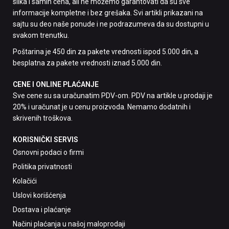
slika i samih cena, ali ne možemo garantovati da su sve
informacije kompletne i bez grešaka. Svi artikli prikazani na
sajtu su deo naše ponude i ne podrazumeva da su dostupni u
svakom trenutku.
Poštarina je 450 din za pakete vrednosti ispod 5.000 din, a
besplatna za pakete vrednosti iznad 5.000 din.
CENE I ONLINE PLAĆANJE
Sve cene su sa uračunatim PDV-om. PDV na artikle u prodaji je
20% i uračunat je u cenu proizvoda. Nemamo dodatnih i
skrivenih troškova.
KORISNIČKI SERVIS
Osnovni podaci o firmi
Politika privatnosti
Kolačići
Uslovi korišćenja
Dostava i plaćanje
Načini plaćanja u našoj maloprodaji