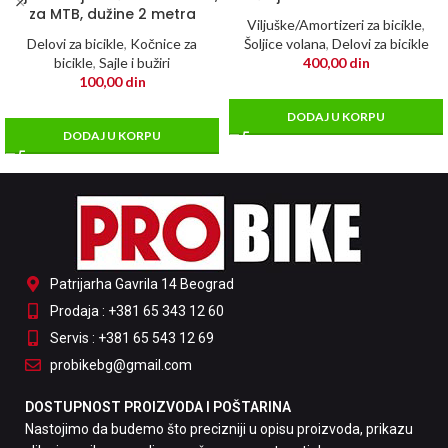
za MTB, dužine 2 metra
Viljuške/Amortizeri za bicikle
,
Delovi za bicikle
,
Kočnice za
Šoljice volana
,
Delovi za bicikle
bicikle
,
Sajle i bužiri
400,00
din
100,00
din
DODAJ U KORPU
DODAJ U KORPU
Patrijarha Gavrila 14 Beograd
Prodaja : +381 65 343 12 60
Servis : +381 65 543 12 69
probikebg@gmail.com
DOSTUPNOST PROIZVODA I POŠTARINA
Nastojimo da budemo što precizniji u opisu proizvoda, prikazu