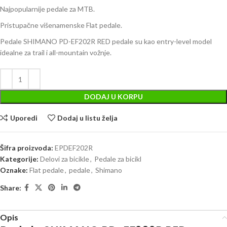
Najpopularnije pedale za MTB.
Pristupačne višenamenske Flat pedale.
Pedale SHIMANO PD-EF202R RED pedale su kao entry-level model
idealne za trail i all-mountain vožnje.
DODAJ U KORPU
Uporedi
Dodaj u listu želja
Šifra proizvoda:
EPDEF202R
Kategorije:
Delovi za bicikle
,
Pedale za bicikl
Oznake:
Flat pedale
,
pedale
,
Shimano
Share:
Opis