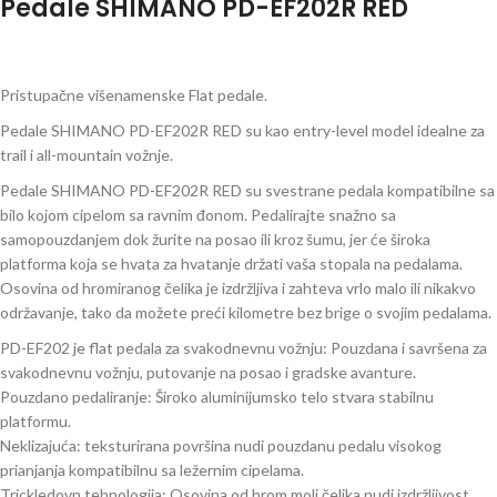
Pedale SHIMANO PD-EF202R RED
Pristupačne višenamenske Flat pedale.
Pedale SHIMANO PD-EF202R RED su kao entry-level model idealne za
trail i all-mountain vožnje.
Pedale SHIMANO PD-EF202R RED su svestrane pedala kompatibilne sa
bilo kojom cipelom sa ravnim đonom. Pedalirajte snažno sa
samopouzdanjem dok žurite na posao ili kroz šumu, jer će široka
platforma koja se hvata za hvatanje držati vaša stopala na pedalama.
Osovina od hromiranog čelika je izdržljiva i zahteva vrlo malo ili nikakvo
održavanje, tako da možete preći kilometre bez brige o svojim pedalama.
PD-EF202 je flat pedala za svakodnevnu vožnju: Pouzdana i savršena za
svakodnevnu vožnju, putovanje na posao i gradske avanture.
Pouzdano pedaliranje: Široko aluminijumsko telo stvara stabilnu
platformu.
Neklizajuća: teksturirana površina nudi pouzdanu pedalu visokog
prianjanja kompatibilnu sa ležernim cipelama.
Trickledovn tehnologija: Osovina od hrom moli čelika nudi izdržljivost