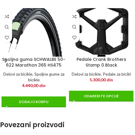
Spoljna guma SCHWALBE 50-
Pedale Crank Brothers
622 Marathon 365 HS475
Stamp 0 Black
Delovi za bicikle
,
Spoljne gume za
Delovi za bicikle
,
Pedale za bicikl
bicikle
5.300,00
din
4.440,00
din
ODABERITE OPCIJE
DODAJ U KORPU
Povezani proizvodi