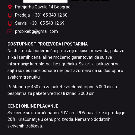
Patrijarha Gavrila 14 Beograd
Prodaja : +381 65 343 12 60
Servis : +381 65 543 12 69
probikebg@gmail.com
DOSTUPNOST PROIZVODA I POŠTARINA
Nastojimo da budemo što precizniji u opisu proizvoda, prikazu
slika i samih cena, ali ne možemo garantovati da su sve
informacije kompletne i bez grešaka. Svi artikli prikazani na
sajtu su deo naše ponude i ne podrazumeva da su dostupni u
svakom trenutku.
Poštarina je 450 din za pakete vrednosti ispod 5.000 din, a
besplatna za pakete vrednosti iznad 5.000 din.
CENE I ONLINE PLAĆANJE
Sve cene su sa uračunatim PDV-om. PDV na artikle u prodaji je
20% i uračunat je u cenu proizvoda. Nemamo dodatnih i
skrivenih troškova.