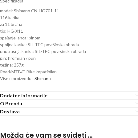
Specifikacija:
model: Shimano CN-HG701-11
116 karika
za 11 brzina
tip: HG-X11
spajanje lanca: pinom
spoljna karika: SIL-TEC površinska obrada
unutrasnja karika: SIL-TEC površinska obrada
pin: hromiran / pun
težina: 257g
Road/MTB/E-Bike kopatibilan
Više o proizvodu :
Shimano
Dodatne informacije
O Brendu
Dostava
Možda će vam se svideti …