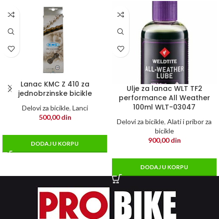
Lanac KMC Z 410 za
Ulje za lanac WLT TF2
jednobrzinske bicikle
performance All Weather
100ml WLT-03047
Delovi za bicikle
,
Lanci
500,00
din
Delovi za bicikle
,
Alati i pribor za
bicikle
900,00
din
DODAJ U KORPU
DODAJ U KORPU