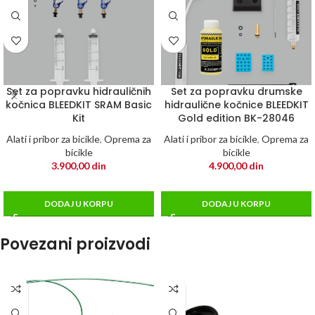
Set za popravku hidrauličnih
Set za popravku drumske
kočnica BLEEDKIT SRAM Basic
hidraulične kočnice BLEEDKIT
Kit
Gold edition BK-28046
Alati i pribor za bicikle
,
Oprema za
Alati i pribor za bicikle
,
Oprema za
bicikle
bicikle
3.900,00
din
4.900,00
din
DODAJ U KORPU
DODAJ U KORPU
Povezani proizvodi