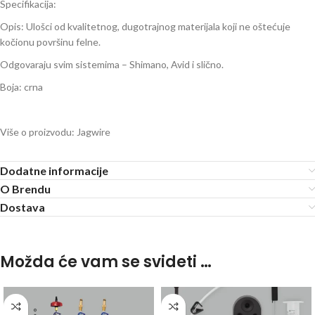
Specifikacija:
Opis: Ulošci od kvalitetnog, dugotrajnog materijala koji ne oštećuje
kočionu površinu felne.
Odgovaraju svim sistemima – Shimano, Avid i slično.
Boja: crna
Više o proizvodu: Jagwire
Dodatne informacije
O Brendu
Dostava
Možda će vam se svideti …