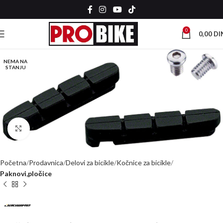
0
0,00
DI
NEMA NA
STANJU
Kliknite za uvećanje
Početna
Prodavnica
Delovi za bicikle
Kočnice za bicikle
Paknovi,pločice