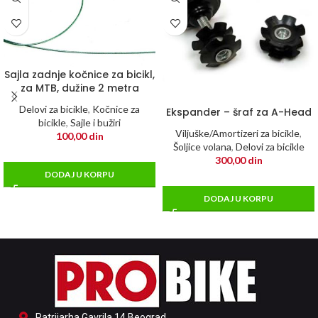
Sajla zadnje kočnice za bicikl,
za MTB, dužine 2 metra
Delovi za bicikle
,
Kočnice za
Ekspander – šraf za A-Head
bicikle
,
Sajle i bužiri
Viljuške/Amortizeri za bicikle
,
100,00
din
Šoljice volana
,
Delovi za bicikle
300,00
din
DODAJ U KORPU
DODAJ U KORPU
Patrijarha Gavrila 14 Beograd