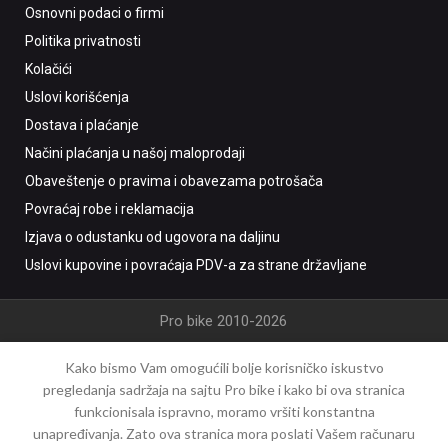
Osnovni podaci o firmi
Politika privatnosti
Kolačići
Uslovi korišćenja
Dostava i plaćanje
Načini plaćanja u našoj maloprodaji
Obaveštenje o pravima i obavezama potrošača
Povraćaj robe i reklamacija
Izjava o odustanku od ugovora na daljinu
Uslovi kupovine i povraćaja PDV-a za strane državljane
Pro bike 2010-2026
Kako bismo Vam omogućili bolje korisničko iskustvo
pregledanja sadržaja na sajtu Pro bike i kako bi ova stranica
funkcionisala ispravno, moramo vršiti konstantna
unapređivanja. Zato ova stranica mora poslati Vašem računaru