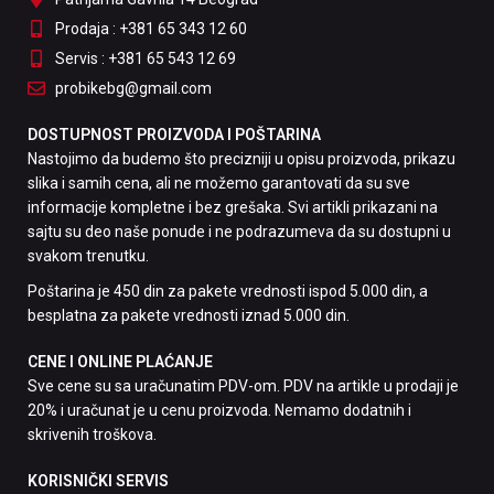
Prodaja : +381 65 343 12 60
Servis : +381 65 543 12 69
probikebg@gmail.com
DOSTUPNOST PROIZVODA I POŠTARINA
Nastojimo da budemo što precizniji u opisu proizvoda, prikazu
slika i samih cena, ali ne možemo garantovati da su sve
informacije kompletne i bez grešaka. Svi artikli prikazani na
sajtu su deo naše ponude i ne podrazumeva da su dostupni u
svakom trenutku.
Poštarina je 450 din za pakete vrednosti ispod 5.000 din, a
besplatna za pakete vrednosti iznad 5.000 din.
CENE I ONLINE PLAĆANJE
Sve cene su sa uračunatim PDV-om. PDV na artikle u prodaji je
20% i uračunat je u cenu proizvoda. Nemamo dodatnih i
skrivenih troškova.
KORISNIČKI SERVIS