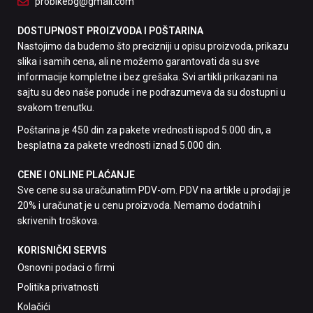
probikebg@gmail.com
DOSTUPNOST PROIZVODA I POŠTARINA
Nastojimo da budemo što precizniji u opisu proizvoda, prikazu
slika i samih cena, ali ne možemo garantovati da su sve
informacije kompletne i bez grešaka. Svi artikli prikazani na
sajtu su deo naše ponude i ne podrazumeva da su dostupni u
svakom trenutku.
Poštarina je 450 din za pakete vrednosti ispod 5.000 din, a
besplatna za pakete vrednosti iznad 5.000 din.
CENE I ONLINE PLAĆANJE
Sve cene su sa uračunatim PDV-om. PDV na artikle u prodaji je
20% i uračunat je u cenu proizvoda. Nemamo dodatnih i
skrivenih troškova.
KORISNIČKI SERVIS
Osnovni podaci o firmi
Politika privatnosti
Kolačići