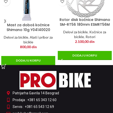
Rotor disk kočnice Shimano
SM-RT56 180mm ESMRT56M
Mast za doboš kočnice
Shimano 10g Y04140020
Delovi za bicikle
,
Kočnice za
bicikle
,
Rotori
Delovi za bicikle
,
Alati i pribor za
2.100,00
din
bicikle
800,00
din
DODAJ U KORPU
DODAJ U KORPU
Patrijarha Gavrila 14 Beograd
Prodaja : +381 65 343 12 60
Servis : +381 65 543 12 69