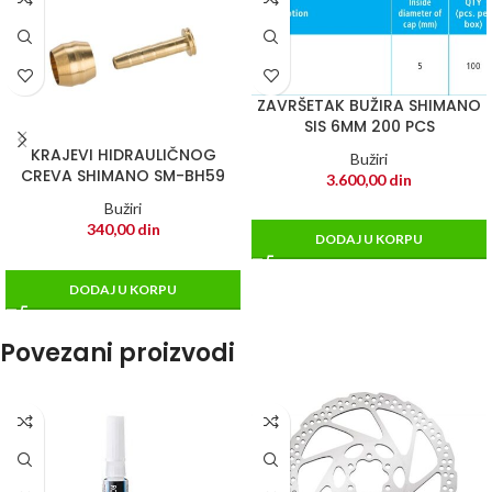
ZAVRŠETAK BUŽIRA SHIMANO
SIS 6MM 200 PCS
KRAJEVI HIDRAULIČNOG
Bužiri
CREVA SHIMANO SM-BH59
3.600,00
din
Bužiri
340,00
din
DODAJ U KORPU
DODAJ U KORPU
Povezani proizvodi