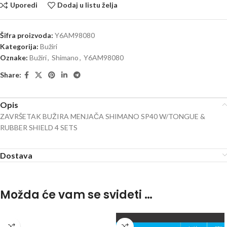
Uporedi
Dodaj u listu želja
Šifra proizvoda:
Y6AM98080
Kategorija:
Bužiri
Oznake:
Bužiri
,
Shimano
,
Y6AM98080
Share:
Opis
ZAVRŠETAK BUŽIRA MENJAČA SHIMANO SP40 W/TONGUE &
RUBBER SHIELD 4 SETS
Dostava
Možda će vam se svideti …