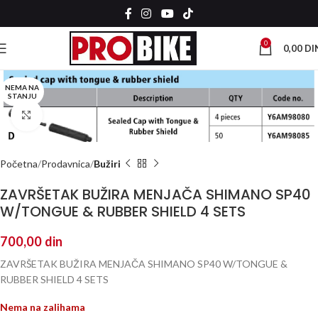
0
0,00
DI
NEMA NA
STANJU
Kliknite za uvećanje
Početna
Prodavnica
Bužiri
ZAVRŠETAK BUŽIRA MENJAČA SHIMANO SP40
W/TONGUE & RUBBER SHIELD 4 SETS
700,00
din
ZAVRŠETAK BUŽIRA MENJAČA SHIMANO SP40 W/TONGUE &
RUBBER SHIELD 4 SETS
Nema na zalihama