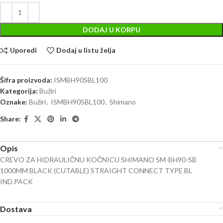
DODAJ U KORPU
Uporedi
Dodaj u listu želja
Šifra proizvoda:
ISMBH90SBL100
Kategorija:
Bužiri
Oznake:
Bužiri
,
ISMBH90SBL100
,
Shimano
Share:
Opis
CREVO ZA HIDRAULIČNU KOČNICU SHIMANO SM-BH90-SB
1000MM BLACK (CUTABLE) STRAIGHT CONNECT TYPE BL
IND.PACK
Dostava