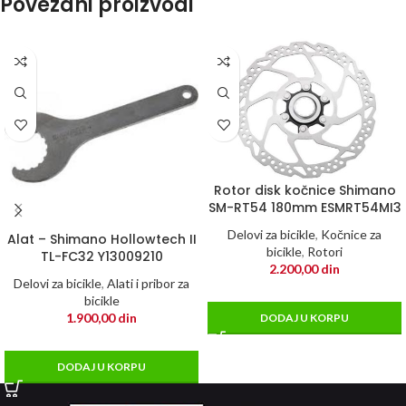
Povezani proizvodi
Rotor disk kočnice Shimano
SM-RT54 180mm ESMRT54MI3
Delovi za bicikle
,
Kočnice za
Alat – Shimano Hollowtech II
bicikle
,
Rotori
TL-FC32 Y13009210
2.200,00
din
Delovi za bicikle
,
Alati i pribor za
bicikle
1.900,00
din
DODAJ U KORPU
DODAJ U KORPU