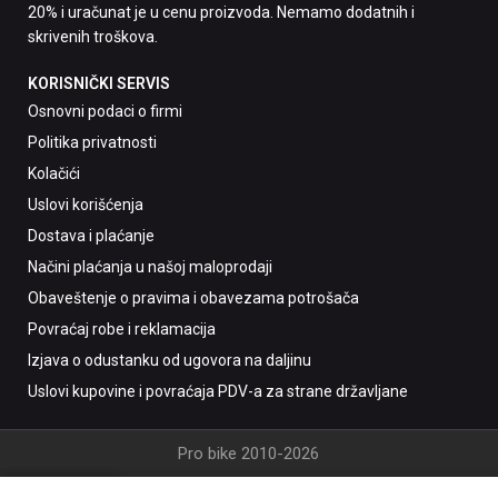
20% i uračunat je u cenu proizvoda. Nemamo dodatnih i
skrivenih troškova.
KORISNIČKI SERVIS
Osnovni podaci o firmi
Politika privatnosti
Kolačići
Uslovi korišćenja
Dostava i plaćanje
Načini plaćanja u našoj maloprodaji
Obaveštenje o pravima i obavezama potrošača
Povraćaj robe i reklamacija
Izjava o odustanku od ugovora na daljinu
Uslovi kupovine i povraćaja PDV-a za strane državljane
Pro bike 2010-2026
0