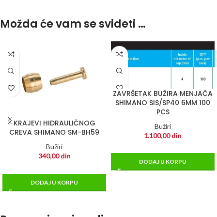
Možda će vam se svideti …
ZAVRŠETAK BUŽIRA MENJAČA
SHIMANO SIS/SP40 6MM 100
PCS
KRAJEVI HIDRAULIČNOG
Bužiri
CREVA SHIMANO SM-BH59
1.100,00
din
Bužiri
340,00
din
DODAJ U KORPU
DODAJ U KORPU