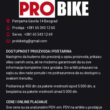
Patrijarha Gavrila 14 Beograd
Prodaja : +381 65 343 12 60
Servis : +381 65 543 12 69
probikebg@gmail.com
DOSTUPNOST PROIZVODA I POŠTARINA
Nastojimo da budemo što precizniji u opisu proizvoda, prikazu
slika i samih cena, ali ne možemo garantovati da su sve
informacije kompletne i bez grešaka. Svi artikli prikazani na
sajtu su deo naše ponude i ne podrazumeva da su dostupni u
svakom trenutku.
Poštarina je 450 din za pakete vrednosti ispod 5.000 din, a
besplatna za pakete vrednosti iznad 5.000 din.
CENE I ONLINE PLAĆANJE
Sve cene su sa uračunatim PDV-om. PDV na artikle u prodaji je