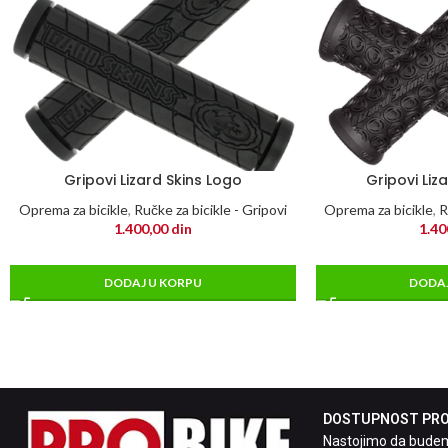
Gripovi Lizard Skins Logo
Gripovi Liz
Oprema za bicikle
,
Ručke za bicikle - Gripovi
Oprema za bicikle
,
R
1.400,00
din
1.40
DODAJ U KORPU
DODAJ
DOSTUPNOST PROI
Nastojimo da budemo