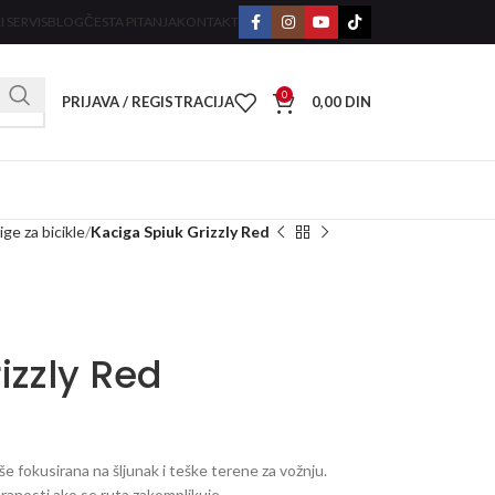
I SERVIS
BLOG
ČESTA PITANJA
KONTAKT
0
PRIJAVA / REGISTRACIJA
0,00
DIN
ge za bicikle
Kaciga Spiuk Grizzly Red
izzly Red
više fokusirana na šljunak i teške terene za vožnju.
ranosti ako se ruta zakomplikuje.