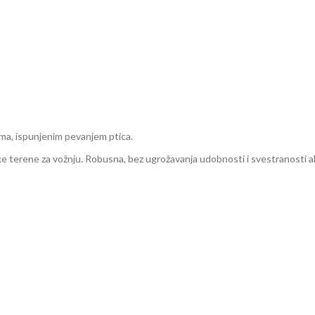
ma, ispunjenim pevanjem ptica.
 teške terene za vožnju. Robusna, bez ugrožavanja udobnosti i svestranosti 