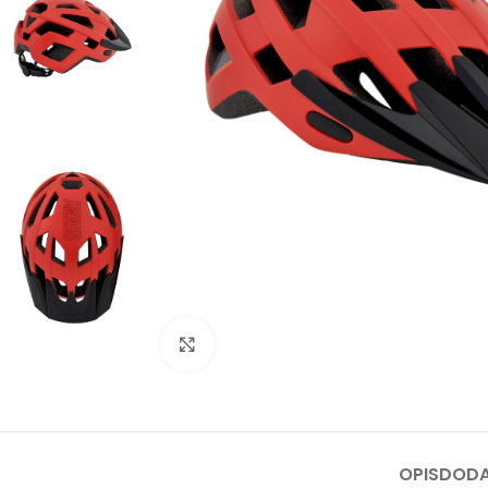
Kliknite za uvećanje
OPIS
DODA