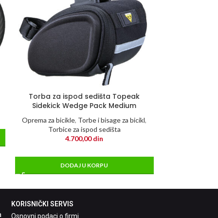
Brava ABUS
Torba za ispod sedišta Topeak
Oprema za 
Sidekick Wedge Pack Medium
5
Oprema za bicikle
,
Torbe i bisage za bicikl
,
Torbice za ispod sedišta
DO
4.700,00
din
DODAJ U KORPU
KORISNIČKI SERVIS
a
Osnovni podaci o firmi