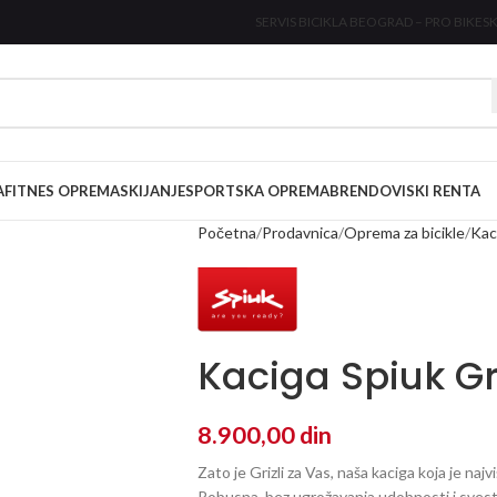
SERVIS BICIKLA BEOGRAD – PRO BIKE
SK
A
FITNES OPREMA
SKIJANJE
SPORTSKA OPREMA
BRENDOVI
SKI RENTA
Početna
Prodavnica
Oprema za bicikle
Kaci
Kaciga Spiuk Gr
8.900,00
din
Zato je Grizli za Vas, naša kaciga koja je naj
Robusna, bez ugrožavanja udobnosti i svest