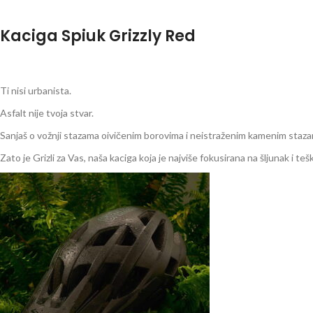
Kaciga Spiuk Grizzly Red
Ti nisi urbanista.
Asfalt nije tvoja stvar.
Sanjaš o vožnji stazama oivičenim borovima i neistraženim kamenim staza
Zato je Grizli za Vas, naša kaciga koja je najviše fokusirana na šljunak i