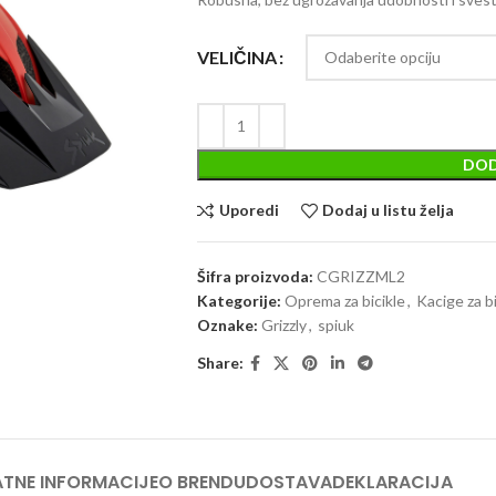
VELIČINA
DOD
Uporedi
Dodaj u listu želja
Šifra proizvoda:
CGRIZZML2
Kategorije:
Oprema za bicikle
,
Kacige za bi
Oznake:
Grizzly
,
spiuk
Share:
TNE INFORMACIJE
O BRENDU
DOSTAVA
DEKLARACIJA