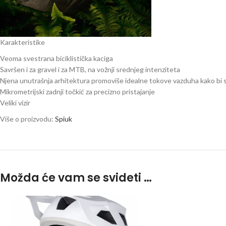
Karakteristike
Veoma svestrana biciklistička kaciga
Savršen i za gravel i za MTB, na vožnji srednjeg intenziteta
Njena unutrašnja arhitektura promoviše idealne tokove vazduha kako bi se
Mikrometrijski zadnji točkić za precizno pristajanje
Veliki vizir
Više o proizvodu:
Spiuk
Možda će vam se svideti …