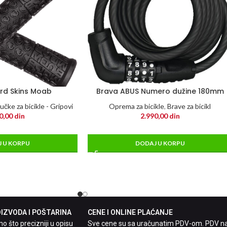
ard Skins Moab
Brava ABUS Numero dužine 180mm
učke za bicikle - Gripovi
Oprema za bicikle
,
Brave za bicikl
0,00
din
2.990,00
din
 U KORPU
DODAJ U KORPU
ZVODA I POŠTARINA
CENE I ONLINE PLAĆANJE
 što precizniji u opisu
Sve cene su sa uračunatim PDV-om. PDV n