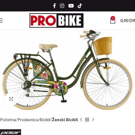
0
0,00
DI
Kliknite za uvećanje
Početna
Prodavnica
Bicikli
Ženski Bicikli