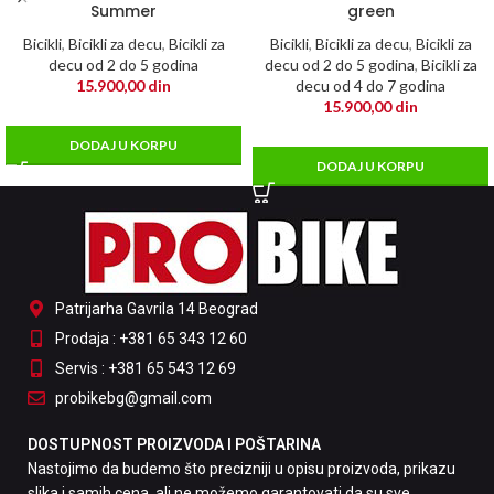
Summer
green
Bicikli
,
Bicikli za decu
,
Bicikli za
Bicikli
,
Bicikli za decu
,
Bicikli za
decu od 2 do 5 godina
decu od 2 do 5 godina
,
Bicikli za
15.900,00
din
decu od 4 do 7 godina
15.900,00
din
DODAJ U KORPU
DODAJ U KORPU
Patrijarha Gavrila 14 Beograd
Prodaja : +381 65 343 12 60
Servis : +381 65 543 12 69
probikebg@gmail.com
DOSTUPNOST PROIZVODA I POŠTARINA
Nastojimo da budemo što precizniji u opisu proizvoda, prikazu
slika i samih cena, ali ne možemo garantovati da su sve