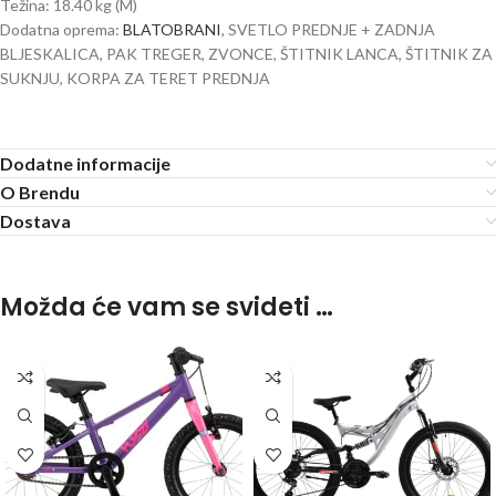
Težina: 18.40 kg (M)
Dodatna oprema:
BLATOBRANI
, SVETLO PREDNJE + ZADNJA
BLJESKALICA, PAK TREGER, ZVONCE, ŠTITNIK LANCA, ŠTITNIK ZA
SUKNJU, KORPA ZA TERET PREDNJA
Dodatne informacije
O Brendu
Dostava
Možda će vam se svideti …