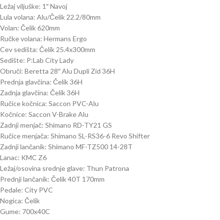
Ležaj viljuške: 1″ Navoj
Lula volana: Alu/Čelik 22.2/80mm
Volan: Čelik 620mm
Ručke volana: Hermans Ergo
Cev sedišta: Čelik 25.4x300mm
Sedište: P:Lab City Lady
Obruči: Beretta 28″ Alu Dupli Zid 36H
Prednja glavčina: Čelik 36H
Zadnja glavčina: Čelik 36H
Ručice kočnica: Saccon PVC-Alu
Kočnice: Saccon V-Brake Alu
Zadnji menjač: Shimano RD-TY21 GS
Ručice menjača: Shimano SL-RS36-6 Revo Shifter
Zadnji lančanik: Shimano MF-TZ500 14-28T
Lanac: KMC Z6
Ležaj/osovina srednje glave: Thun Patrona
Prednji lančanik: Čelik 40T 170mm
Pedale: City PVC
Nogica: Čelik
Gume: 700x40C