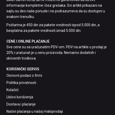
informacije kompletne i bez grešaka. Svi artikli prikazani na
sajtu su deo naše ponude i ne podrazumeva da su dostupni u
svakom trenutku.
Poštarina je 450 din za pakete vrednosti ispod 5.000 din, a
besplatna za pakete vrednosti iznad 5.000 din.
CENE I ONLINE PLAĆANJE
Sve cene su sa uračunatim PDV-om. PDV na artikle u prodaji je
20% i uračunat je u cenu proizvoda. Nemamo dodatnih i
skrivenih troškova.
KORISNIČKI SERVIS
Osnovni podaci o firmi
Politika privatnosti
Kolačići
Uslovi korišćenja
Dostava i plaćanje
Načini plaćanja u našoj maloprodaji