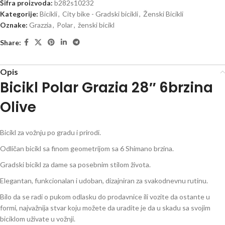
Šifra proizvoda:
b282s10232
Kategorije:
Bicikli
,
City bike - Gradski bicikli
,
Ženski Bicikli
Oznake:
Grazzia
,
Polar
,
ženski bicikl
Share:
Opis
Bicikl Polar Grazia 28″ 6brzina
Olive
Bicikl za vožnju po gradu i prirodi.
Odličan bicikl sa finom geometrijom sa 6 Shimano brzina.
Gradski bicikl za dame sa posebnim stilom života.
Elegantan, funkcionalan i udoban, dizajniran za svakodnevnu rutinu.
Bilo da se radi o pukom odlasku do prodavnice ili vozite da ostante u
formi, najvažnija stvar koju možete da uradite je da u skadu sa svojim
biciklom uživate u vožnji.