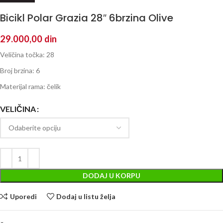
Bicikl Polar Grazia 28″ 6brzina Olive
29.000,00
din
Veličina točka: 28
Broj brzina: 6
Materijal rama: čelik
VELIČINA
DODAJ U KORPU
Uporedi
Dodaj u listu želja