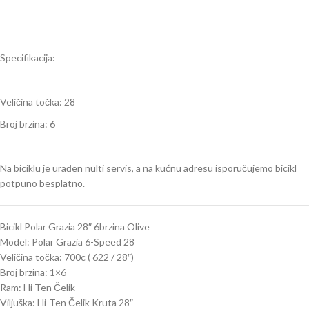
Specifikacija:
Veličina točka: 28
Broj brzina: 6
Na biciklu je urađen nulti servis, a na kućnu adresu isporučujemo bicikl
potpuno besplatno.
Bicikl Polar Grazia 28″ 6brzina Olive
Model: Polar Grazia 6-Speed 28
Veličina točka: 700c ( 622 / 28″)
Broj brzina: 1×6
Ram: Hi Ten Čelik
Viljuška: Hi-Ten Čelik Kruta 28″