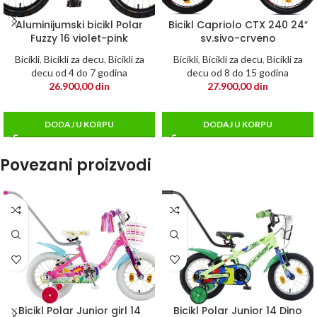
Aluminijumski bicikl Polar
Bicikl Capriolo CTX 240 24″
Fuzzy 16 violet-pink
sv.sivo-crveno
Bicikli
,
Bicikli za decu
,
Bicikli za
Bicikli
,
Bicikli za decu
,
Bicikli za
decu od 4 do 7 godina
decu od 8 do 15 godina
26.900,00
din
27.900,00
din
DODAJ U KORPU
DODAJ U KORPU
Povezani proizvodi
Bicikl Polar Junior girl 14
Bicikl Polar Junior 14 Dino